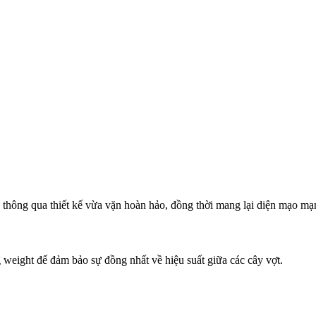
chơi tìm kiếm sức mạnh mạnh mẽ, khả năng kiểm soát cao và cảm giác 
 "phẳng" theo phương ngang.
ong dòng
Wilson Ultra V5.0
, được thiết kế dành cho người chơi mới, n
t, dễ điều khiển nhưng vẫn giữ được sức mạnh đặc trưng của dòng Ultr
niên hoặc những người cần một cây vợt nhẹ, dễ xoay trở mà vẫn ổn địn