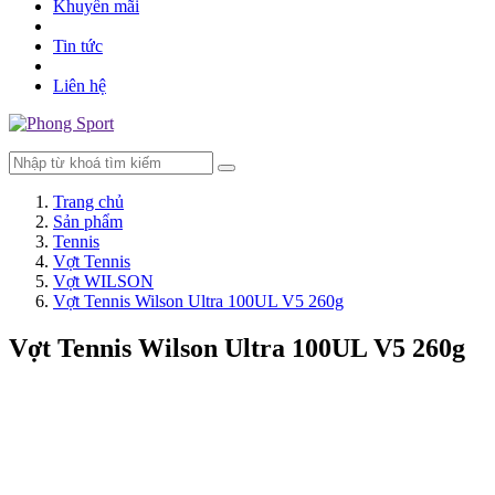
Quả Bóng Đá / Bóng Rổ / Bóng Chuyền
Máy Tập
Phụ Kiện Thể Thao
Dụng cụ Thể thao
Đồ Đồng Phục
Khuyến mãi
Tin tức
Liên hệ
Trang chủ
Sản phẩm
Tennis
Vợt Tennis
Vợt WILSON