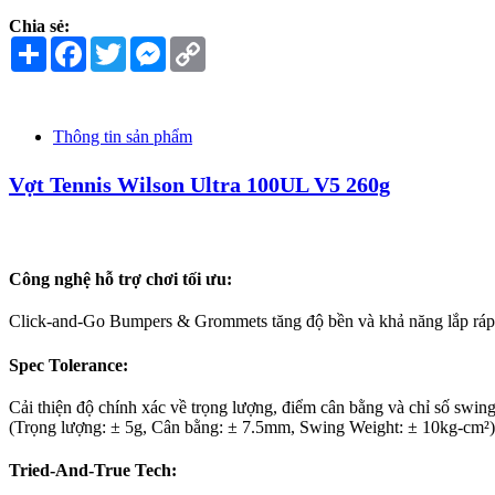
Mức căng dây khuyến nghị:
23 - 27 kg
Wilson Ultra 100UL V5
là cây vợt lý tưởng dành cho những người 
và độ xoắn thấp của Ultra tạo ra sức mạnh bùng nổ cho các cú đánh
Vợt Tennis Wilson Ultra 100UL V5 260
g là phiên bản nhẹ nhất tr
vợt. Với trọng lượng chỉ
260g
, vợt mang đến khả năng xử lý linh hoạ
Đây là cây vợt lý tưởng cho người mới bắt đầu, phụ nữ, thanh thiếu 
Chia sẻ:
Share
Facebook
Twitter
Messenger
Copy
Link
Thông tin sản phẩm
Vợt Tennis Wilson Ultra 100UL V5 260g
Công nghệ hỗ trợ chơi tối ưu: