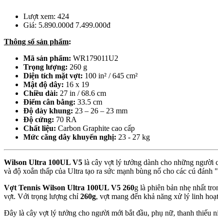
Vợt Tennis Wilson Ultra 100UL V5 260g
Vợt Tennis Wilson Ultra 100UL V5 260g
Lượt xem:
424
Giá:
5.890.000đ
7.499.000đ
Thông số sản phẩm
:
Mã sản phẩm:
WR179011U2
Trọng lượng:
260 g
Diện tích mặt vợt:
100 in² / 645 cm²
Mật độ dây:
16 x 19
Chiều dài:
27 in / 68.6 cm
Điểm cân bằng:
33.5 cm
Độ dày khung:
23 – 26 – 23 mm
Độ cứng:
70 RA
Chất liệu:
Carbon Graphite cao cấp