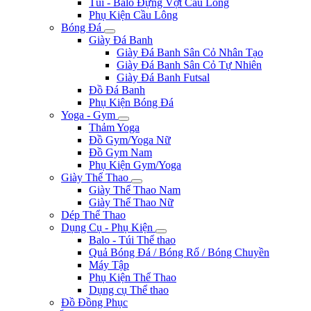
Đồ Cầu Lông Nữ
Đồ Cầu Lông Nam
Giày Cầu Lông Nữ
Giày Cầu Lông Nam
Vợt Cầu Lông
Túi - Balo Đựng Vợt Cầu Lông
Phụ Kiện Cầu Lông
Bóng Đá
Giày Đá Banh
Giày Đá Banh Sân Cỏ Nhân Tạo
Giày Đá Banh Sân Cỏ Tự Nhiên
Giày Đá Banh Futsal
Đồ Đá Banh
Phụ Kiện Bóng Đá
Yoga - Gym
Thảm Yoga
Đồ Gym/Yoga Nữ
Đồ Gym Nam
Phụ Kiện Gym/Yoga
Giày Thể Thao
Giày Thể Thao Nam
Giày Thể Thao Nữ
Dép Thể Thao
Dụng Cụ - Phụ Kiện
Balo - Túi Thể thao