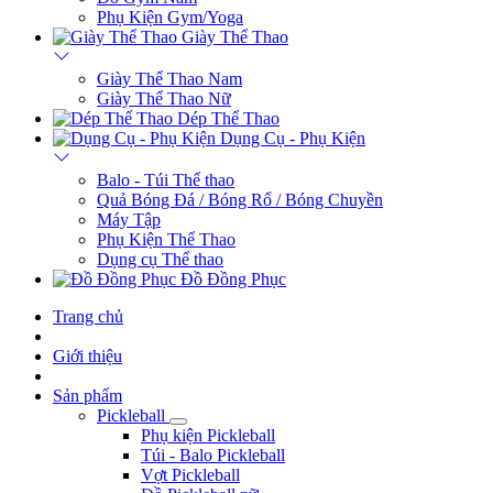
Yoga - Gym
Thảm Yoga
Đồ Gym/Yoga Nữ
Đồ Gym Nam
Phụ Kiện Gym/Yoga
Giày Thể Thao
Giày Thể Thao Nam
Giày Thể Thao Nữ
Dép Thể Thao
Dụng Cụ - Phụ Kiện
Balo - Túi Thể thao
Quả Bóng Đá / Bóng Rổ / Bóng Chuyền
Máy Tập
Phụ Kiện Thể Thao
Dụng cụ Thể thao
Đồ Đồng Phục
Trang chủ
Giới thiệu