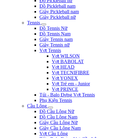
Sản phẩm
Pickleball
Phụ kiện Pickleball
Túi - Balo Pickleball
Vợt Pickleball
Đồ Pickleball nữ
Đồ Pickleball nam
Giày Pickleball nam
Giày Pickleball nữ
Tennis
Đồ Tennis Nữ
Đồ Tennis Nam
Giày Tennis nam
Giày Tennis nữ
Vợt Tennis
Vợt WILSON
Vợt BABOLAT
Vợt HEAD
Vợt TECNIFIBRE
Vợt YONEX
Vợt Trẻ em - Junior
Vợt PRINCE
Túi - Balo Đựng Vợt Tennis
Phụ Kiện Tennis
Cầu Lông