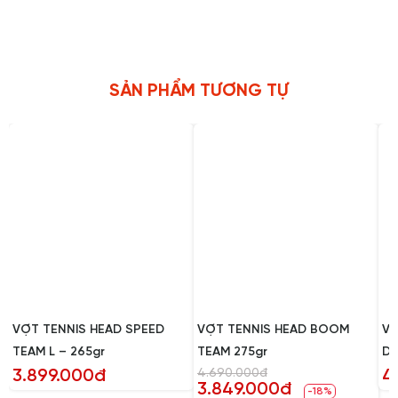
SẢN PHẨM TƯƠNG TỰ
VỢT TENNIS HEAD SPEED
VỢT TENNIS HEAD BOOM
VỢ
TEAM L – 265gr
TEAM 275gr
DR
3.899.000đ
4.690.000đ
4
3.849.000đ
-18%