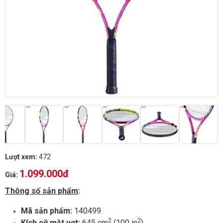
Lượt xem:
472
1.099.000đ
Giá:
Thông số sản phẩm
:
Mã sản phẩm:
140499
2
2
Kích cỡ mặt vợt:
645 cm
(100 in
)