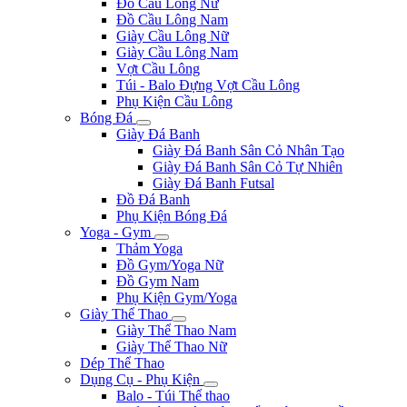
Đồ Cầu Lông Nữ
Đồ Cầu Lông Nam
Giày Cầu Lông Nữ
Giày Cầu Lông Nam
Vợt Cầu Lông
Túi - Balo Đựng Vợt Cầu Lông
Phụ Kiện Cầu Lông
Bóng Đá
Giày Đá Banh
Giày Đá Banh Sân Cỏ Nhân Tạo
Giày Đá Banh Sân Cỏ Tự Nhiên
Giày Đá Banh Futsal
Đồ Đá Banh
Phụ Kiện Bóng Đá
Yoga - Gym
Thảm Yoga
Đồ Gym/Yoga Nữ
Đồ Gym Nam
Phụ Kiện Gym/Yoga
Giày Thể Thao
Giày Thể Thao Nam
Giày Thể Thao Nữ
Dép Thể Thao
Dụng Cụ - Phụ Kiện
Balo - Túi Thể thao