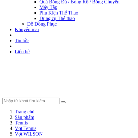
Quả Bóng Đá / Bóng Rổ / Bóng Chuyền
Máy Tập
Phụ Kiện Thể Thao
Dụng cụ Thể thao
Đồ Đồng Phục
Khuyến mãi
Tin tức
Liên hệ
Trang chủ
Sản phẩm
Tennis
Vợt Tennis
Vợt WILSON