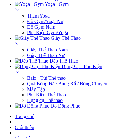
Yoga - Gym
Thảm Yoga
Đồ Gym/Yoga Nữ
Đồ Gym Nam
Phụ Kiện Gym/Yoga
Giày Thể Thao
Giày Thể Thao Nam
Giày Thể Thao Nữ
Dép Thể Thao
Dụng Cụ - Phụ Kiện
Balo - Túi Thể thao
Quả Bóng Đá / Bóng Rổ / Bóng Chuyền
Máy Tập
Phụ Kiện Thể Thao
Dụng cụ Thể thao
Đồ Đồng Phục
Trang chủ
Giới thiệu