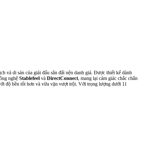
lịch và di sản của giải đấu sân đất nện danh giá. Được thiết kế dành
công nghệ
Stablefeel
và
DirectConnect
, mang lại cảm giác chắc chắn
i độ bền tốt hơn và vừa vặn vượt trội. Với trọng lượng dưới 11