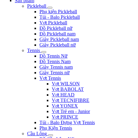
Sản phẩm
Pickleball
Phụ kiện Pickleball
Túi - Balo Pickleball
Vợt Pickleball
Đồ Pickleball nữ
Đồ Pickleball nam
Giày Pickleball nam
Giày Pickleball nữ
Tennis
Đồ Tennis Nữ
Đồ Tennis Nam
Giày Tennis nam
Giày Tennis nữ
Vợt Tennis
Vợt WILSON
Vợt BABOLAT
Vợt HEAD
Vợt TECNIFIBRE
Vợt YONEX
Vợt Trẻ em - Junior
Vợt PRINCE
Túi - Balo Đựng Vợt Tennis
Phụ Kiện Tennis
Cầu Lông