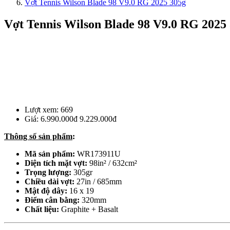
Vợt Tennis Wilson Blade 98 V9.0 RG 2025 305g
Vợt Tennis Wilson Blade 98 V9.0 RG 2025
Lượt xem:
669
Giá:
6.990.000đ
9.229.000đ
Thông số sản phẩm
:
Mã sản phẩm:
WR173911U
Diện tích mặt vợt:
98in² / 632cm²
Trọng lượng:
305gr
Chiều dài vợt:
27in / 685mm
Mật độ dây:
16 x 19
Điểm cân bằng:
320mm
Chất liệu:
Graphite + Basalt