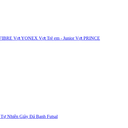
IFIBRE
Vợt YONEX
Vợt Trẻ em - Junior
Vợt PRINCE
 Tự Nhiên
Giày Đá Banh Futsal