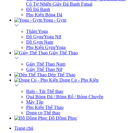
Cỏ Tự Nhiên
Giày Đá Banh Futsal
Đồ Đá Banh
Phụ Kiện Bóng Đá
Yoga - Gym
Thảm Yoga
Đồ Gym/Yoga Nữ
Đồ Gym Nam
Phụ Kiện Gym/Yoga
Giày Thể Thao
Giày Thể Thao Nam
Giày Thể Thao Nữ
Dép Thể Thao
Dụng Cụ - Phụ Kiện
Balo - Túi Thể thao
Quả Bóng Đá / Bóng Rổ / Bóng Chuyền
Máy Tập
Phụ Kiện Thể Thao
Dụng cụ Thể thao
Đồ Đồng Phục
Trang chủ