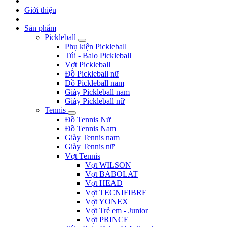
Giới thiệu
Sản phẩm
Pickleball
Phụ kiện Pickleball
Túi - Balo Pickleball
Vợt Pickleball
Đồ Pickleball nữ
Đồ Pickleball nam
Giày Pickleball nam
Giày Pickleball nữ
Tennis
Đồ Tennis Nữ
Đồ Tennis Nam
Giày Tennis nam
Giày Tennis nữ
Vợt Tennis
Vợt WILSON
Vợt BABOLAT
Vợt HEAD
Vợt TECNIFIBRE
Vợt YONEX
Vợt Trẻ em - Junior
Vợt PRINCE