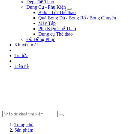
Dép Thể Thao
Dụng Cụ - Phụ Kiện
Balo - Túi Thể thao
Quả Bóng Đá / Bóng Rổ / Bóng Chuyền
Máy Tập
Phụ Kiện Thể Thao
Dụng cụ Thể thao
Đồ Đồng Phục
Khuyến mãi
Tin tức
Liên hệ
Trang chủ
Sản phẩm