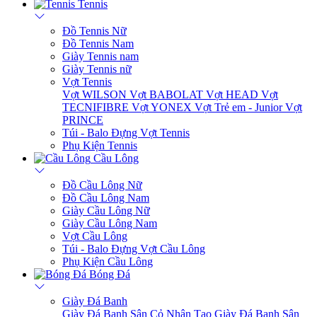
Tennis
Đồ Tennis Nữ
Đồ Tennis Nam
Giày Tennis nam
Giày Tennis nữ
Vợt Tennis
Vợt WILSON
Vợt BABOLAT
Vợt HEAD
Vợt
TECNIFIBRE
Vợt YONEX
Vợt Trẻ em - Junior
Vợt
PRINCE
Túi - Balo Đựng Vợt Tennis
Phụ Kiện Tennis
Cầu Lông
Đồ Cầu Lông Nữ
Đồ Cầu Lông Nam
Giày Cầu Lông Nữ
Giày Cầu Lông Nam
Vợt Cầu Lông
Túi - Balo Đựng Vợt Cầu Lông
Phụ Kiện Cầu Lông
Bóng Đá
Giày Đá Banh
Giày Đá Banh Sân Cỏ Nhân Tạo
Giày Đá Banh Sân