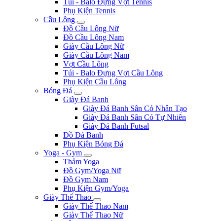
Túi - Balo Đựng Vợt Tennis
Phụ Kiện Tennis
Cầu Lông
Đồ Cầu Lông Nữ
Đồ Cầu Lông Nam
Giày Cầu Lông Nữ
Giày Cầu Lông Nam
Vợt Cầu Lông
Túi - Balo Đựng Vợt Cầu Lông
Phụ Kiện Cầu Lông
Bóng Đá
Giày Đá Banh
Giày Đá Banh Sân Cỏ Nhân Tạo
Giày Đá Banh Sân Cỏ Tự Nhiên
Giày Đá Banh Futsal
Đồ Đá Banh
Phụ Kiện Bóng Đá
Yoga - Gym
Thảm Yoga
Đồ Gym/Yoga Nữ
Đồ Gym Nam
Phụ Kiện Gym/Yoga
Giày Thể Thao
Giày Thể Thao Nam
Giày Thể Thao Nữ