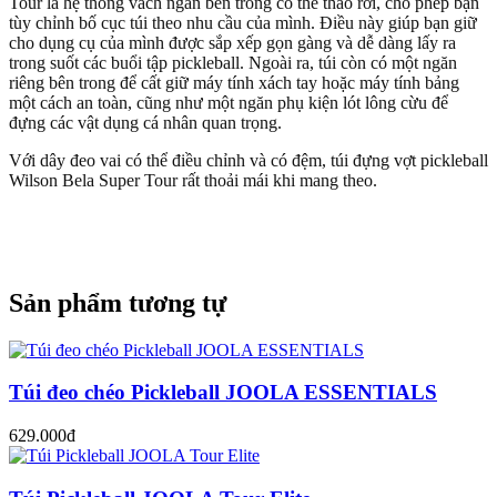
Tour là hệ thống vách ngăn bên trong có thể tháo rời, cho phép bạn
tùy chỉnh bố cục túi theo nhu cầu của mình. Điều này giúp bạn giữ
cho dụng cụ của mình được sắp xếp gọn gàng và dễ dàng lấy ra
trong suốt các buổi tập pickleball. Ngoài ra, túi còn có một ngăn
riêng bên trong để cất giữ máy tính xách tay hoặc máy tính bảng
một cách an toàn, cũng như một ngăn phụ kiện lót lông cừu để
đựng các vật dụng cá nhân quan trọng.
Với dây đeo vai có thể điều chỉnh và có đệm, túi đựng vợt pickleball
Wilson Bela Super Tour rất thoải mái khi mang theo.
Sản phẩm tương tự
Túi đeo chéo Pickleball JOOLA ESSENTIALS
629.000đ