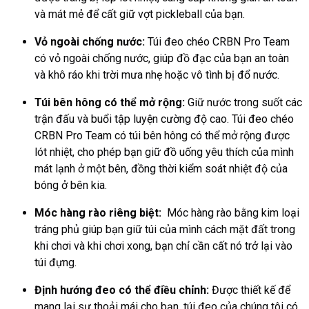
và mát mẻ để cất giữ vợt pickleball của bạn.
Vỏ ngoài chống nước:
Túi đeo chéo CRBN Pro Team
có vỏ ngoài chống nước, giúp đồ đạc của bạn an toàn
và khô ráo khi trời mưa nhẹ hoặc vô tình bị đổ nước.
Túi bên hông có thể mở rộng:
Giữ nước trong suốt các
trận đấu và buổi tập luyện cường độ cao. Túi đeo chéo
CRBN Pro Team có túi bên hông có thể mở rộng được
lót nhiệt, cho phép bạn giữ đồ uống yêu thích của mình
mát lạnh ở một bên, đồng thời kiểm soát nhiệt độ của
bóng ở bên kia.
Móc hàng rào riêng biệt:
Móc hàng rào bằng kim loại
tráng phủ giúp bạn giữ túi của mình cách mặt đất trong
khi chơi và khi chơi xong, bạn chỉ cần cất nó trở lại vào
túi đựng.
Định hướng đeo có thể điều chỉnh:
Được thiết kế để
mang lại sự thoải mái cho bạn, túi đeo của chúng tôi có