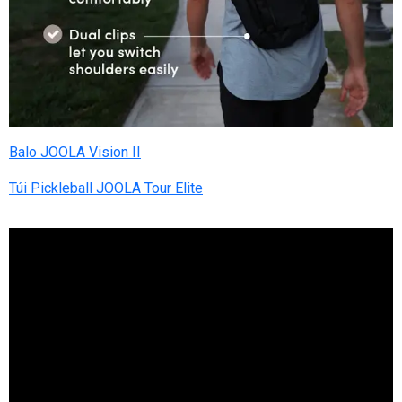
Balo JOOLA Vision II
Túi Pickleball JOOLA Tour Elite