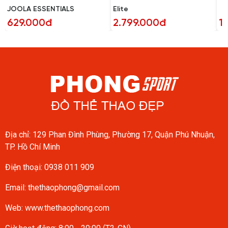
JOOLA ESSENTIALS
Elite
629.000đ
2.799.000đ
1
Địa chỉ: 129 Phan Đình Phùng, Phường 17, Quận Phú Nhuận,
TP. Hồ Chí Minh
Điện thoại:
0938 011 909
Email:
thethaophong@gmail.com
Web: www.thethaophong.com