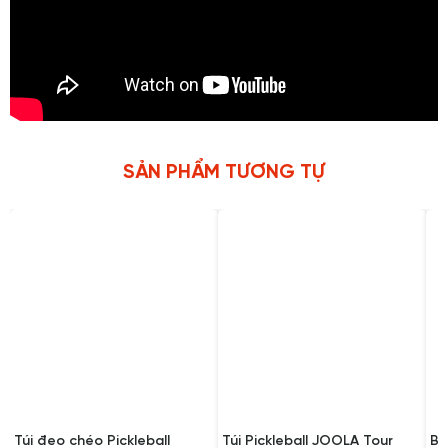
SẢN PHẨM TƯƠNG TỰ
Túi đeo chéo Pickleball
Túi Pickleball JOOLA Tour
Ba