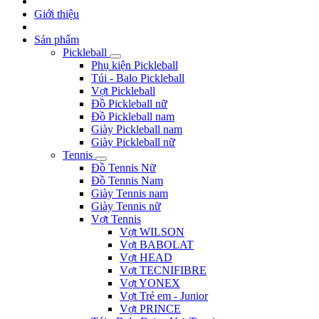
Giới thiệu
Sản phẩm
Pickleball
Phụ kiện Pickleball
Túi - Balo Pickleball
Vợt Pickleball
Đồ Pickleball nữ
Đồ Pickleball nam
Giày Pickleball nam
Giày Pickleball nữ
Tennis
Đồ Tennis Nữ
Đồ Tennis Nam
Giày Tennis nam
Giày Tennis nữ
Vợt Tennis
Vợt WILSON
Vợt BABOLAT
Vợt HEAD
Vợt TECNIFIBRE
Vợt YONEX
Vợt Trẻ em - Junior
Vợt PRINCE