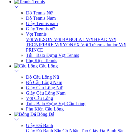
Tennis
Đồ Tennis Nữ
Đồ Tennis Nam
Giày Tennis nam
Giày Tennis nữ
Vợt Tennis
Vợt WILSON
Vợt BABOLAT
Vợt HEAD
Vợt
TECNIFIBRE
Vợt YONEX
Vợt Trẻ em - Junior
Vợt
PRINCE
Túi - Balo Đựng Vợt Tennis
Phụ Kiện Tennis
Cầu Lông
Đồ Cầu Lông Nữ
Đồ Cầu Lông Nam
Giày Cầu Lông Nữ
Giày Cầu Lông Nam
Vợt Cầu Lông
Túi - Balo Đựng Vợt Cầu Lông
Phụ Kiện Cầu Lông
Bóng Đá
Giày Đá Banh
Giày Đá Banh Sân Cỏ Nhân Tạo
Giày Đá Banh Sân