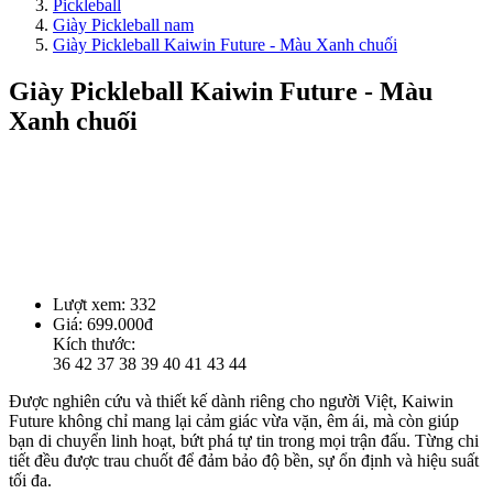
Pickleball
Giày Pickleball nam
Giày Pickleball Kaiwin Future - Màu Xanh chuối
Giày Pickleball Kaiwin Future - Màu
Xanh chuối
Lượt xem:
332
Giá:
699.000đ
Kích thước:
36
42
37
38
39
40
41
43
44
Được nghiên cứu và thiết kế dành riêng cho người Việt, Kaiwin
Future không chỉ mang lại cảm giác vừa vặn, êm ái, mà còn giúp
bạn di chuyển linh hoạt, bứt phá tự tin trong mọi trận đấu. Từng chi
tiết đều được trau chuốt để đảm bảo độ bền, sự ổn định và hiệu suất
tối đa.