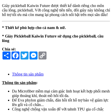
Giày pickleball Kaiwin Future được thiết kế dành riêng cho môn
cầu lông, pickleball, Với công nghệ tiên tiến, đôi giày này không chỉ
hỗ trợ tối ưu mà còn mang lại phong cách nổi bật trên mọi sân đấu!
* Thiết kế phù hợp cho cả nam & nữ.
* Giày Pickleball Kaiwin Future sử dụng cho pickleball, cầu
lông
Chia sẻ:
Share
Facebook
Twitter
Messenger
Copy
Link
Thông tin sản phẩm
Thông tin sản phẩm
:
Da Microfiber mềm mại cảm giác linh hoạt kết hợp phối mesh
giúp thoáng khí, thoát mồ hôi tối đa.
Đế Eva phylon giảm chấn, đàn hồi tốt hỗ trợ bảo vệ giảm lực
lên gối và cổ chân...
Công nghệ chống vặn xoắn đế với tahnh TPU gia cố chắc