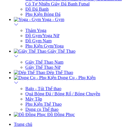
Cỏ Tự Nhiên
Giày Đá Banh Futsal
Đồ Đá Banh
Phụ Kiện Bóng Đá
Yoga - Gym
Thảm Yoga
Đồ Gym/Yoga Nữ
Đồ Gym Nam
Phụ Kiện Gym/Yoga
Giày Thể Thao
Giày Thể Thao Nam
Giày Thể Thao Nữ
Dép Thể Thao
Dụng Cụ - Phụ Kiện
Balo - Túi Thể thao
Quả Bóng Đá / Bóng Rổ / Bóng Chuyền
Máy Tập
Phụ Kiện Thể Thao
Dụng cụ Thể thao
Đồ Đồng Phục
Trang chủ