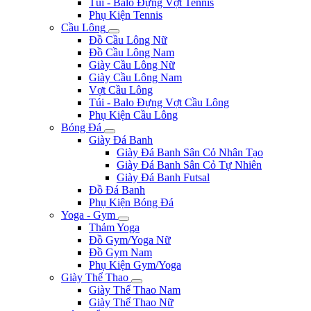
Túi - Balo Đựng Vợt Tennis
Phụ Kiện Tennis
Cầu Lông
Đồ Cầu Lông Nữ
Đồ Cầu Lông Nam
Giày Cầu Lông Nữ
Giày Cầu Lông Nam
Vợt Cầu Lông
Túi - Balo Đựng Vợt Cầu Lông
Phụ Kiện Cầu Lông
Bóng Đá
Giày Đá Banh
Giày Đá Banh Sân Cỏ Nhân Tạo
Giày Đá Banh Sân Cỏ Tự Nhiên
Giày Đá Banh Futsal
Đồ Đá Banh
Phụ Kiện Bóng Đá
Yoga - Gym
Thảm Yoga
Đồ Gym/Yoga Nữ
Đồ Gym Nam
Phụ Kiện Gym/Yoga
Giày Thể Thao
Giày Thể Thao Nam
Giày Thể Thao Nữ