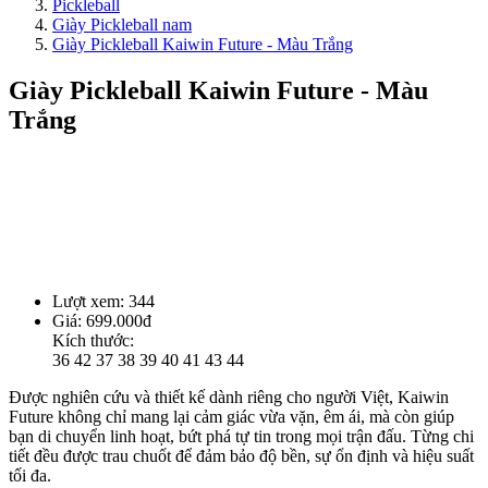
Pickleball
Giày Pickleball nam
Giày Pickleball Kaiwin Future - Màu Trắng
Giày Pickleball Kaiwin Future - Màu
Trắng
Lượt xem:
344
Giá:
699.000đ
Kích thước:
36
42
37
38
39
40
41
43
44
Được nghiên cứu và thiết kế dành riêng cho người Việt, Kaiwin
Future không chỉ mang lại cảm giác vừa vặn, êm ái, mà còn giúp
bạn di chuyển linh hoạt, bứt phá tự tin trong mọi trận đấu. Từng chi
tiết đều được trau chuốt để đảm bảo độ bền, sự ổn định và hiệu suất
tối đa.