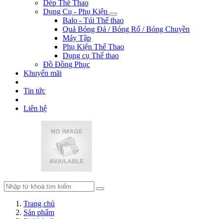
Dép Thể Thao
Dụng Cụ - Phụ Kiện
Balo - Túi Thể thao
Quả Bóng Đá / Bóng Rổ / Bóng Chuyền
Máy Tập
Phụ Kiện Thể Thao
Dụng cụ Thể thao
Đồ Đồng Phục
Khuyến mãi
Tin tức
Liên hệ
Trang chủ
Sản phẩm