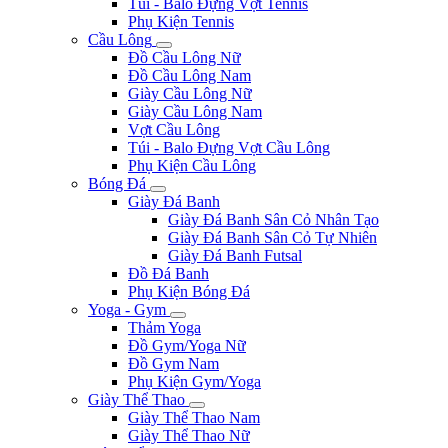
Túi - Balo Đựng Vợt Tennis
Phụ Kiện Tennis
Cầu Lông
Đồ Cầu Lông Nữ
Đồ Cầu Lông Nam
Giày Cầu Lông Nữ
Giày Cầu Lông Nam
Vợt Cầu Lông
Túi - Balo Đựng Vợt Cầu Lông
Phụ Kiện Cầu Lông
Bóng Đá
Giày Đá Banh
Giày Đá Banh Sân Cỏ Nhân Tạo
Giày Đá Banh Sân Cỏ Tự Nhiên
Giày Đá Banh Futsal
Đồ Đá Banh
Phụ Kiện Bóng Đá
Yoga - Gym
Thảm Yoga
Đồ Gym/Yoga Nữ
Đồ Gym Nam
Phụ Kiện Gym/Yoga
Giày Thể Thao
Giày Thể Thao Nam
Giày Thể Thao Nữ