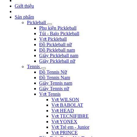
Giới thiệu
Sản phẩm
Pickleball
Phụ kiện Pickleball
Túi - Balo Pickleball
Vợt Pickleball
Đồ Pickleball nữ
Đồ Pickleball nam
Giày Pickleball nam
Giày Pickleball nữ
Tennis
Đồ Tennis Nữ
Đồ Tennis Nam
Giày Tennis nam
Giày Tennis nữ
Vợt Tennis
Vợt WILSON
Vợt BABOLAT
Vợt HEAD
Vợt TECNIFIBRE
Vợt YONEX
Vợt Trẻ em - Junior
Vợt PRINCE