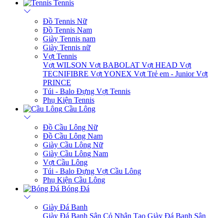
Tennis
Đồ Tennis Nữ
Đồ Tennis Nam
Giày Tennis nam
Giày Tennis nữ
Vợt Tennis
Vợt WILSON
Vợt BABOLAT
Vợt HEAD
Vợt
TECNIFIBRE
Vợt YONEX
Vợt Trẻ em - Junior
Vợt
PRINCE
Túi - Balo Đựng Vợt Tennis
Phụ Kiện Tennis
Cầu Lông
Đồ Cầu Lông Nữ
Đồ Cầu Lông Nam
Giày Cầu Lông Nữ
Giày Cầu Lông Nam
Vợt Cầu Lông
Túi - Balo Đựng Vợt Cầu Lông
Phụ Kiện Cầu Lông
Bóng Đá
Giày Đá Banh
Giày Đá Banh Sân Cỏ Nhân Tạo
Giày Đá Banh Sân