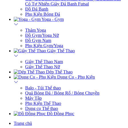
Cỏ Tự Nhiên
Giày Đá Banh Futsal
Đồ Đá Banh
Phụ Kiện Bóng Đá
Yoga - Gym
Thảm Yoga
Đồ Gym/Yoga Nữ
Đồ Gym Nam
Phụ Kiện Gym/Yoga
Giày Thể Thao
Giày Thể Thao Nam
Giày Thể Thao Nữ
Dép Thể Thao
Dụng Cụ - Phụ Kiện
Balo - Túi Thể thao
Quả Bóng Đá / Bóng Rổ / Bóng Chuyền
Máy Tập
Phụ Kiện Thể Thao
Dụng cụ Thể thao
Đồ Đồng Phục
Trang chủ