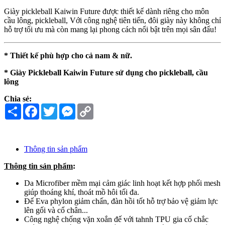
Giày pickleball Kaiwin Future được thiết kế dành riêng cho môn
cầu lông, pickleball, Với công nghệ tiên tiến, đôi giày này không chỉ
hỗ trợ tối ưu mà còn mang lại phong cách nổi bật trên mọi sân đấu!
* Thiết kế phù hợp cho cả nam & nữ.
* Giày Pickleball Kaiwin Future sử dụng cho pickleball, cầu
lông
Chia sẻ:
Share
Facebook
Twitter
Messenger
Copy
Link
Thông tin sản phẩm
Thông tin sản phẩm
:
Da Microfiber mềm mại cảm giác linh hoạt kết hợp phối mesh
giúp thoáng khí, thoát mồ hôi tối đa.
Đế Eva phylon giảm chấn, đàn hồi tốt hỗ trợ bảo vệ giảm lực
lên gối và cổ chân...
Công nghệ chống vặn xoắn đế với tahnh TPU gia cố chắc