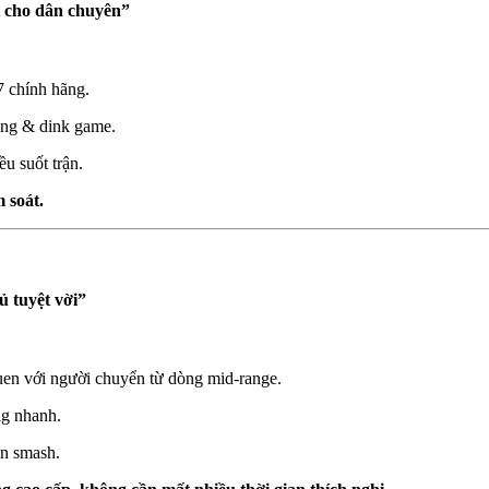
t cho dân chuyên”
 chính hãng.
ing & dink game.
u suốt trận.
 soát.
 tuyệt vời”
quen với người chuyển từ dòng mid-range.
ng nhanh.
ẫn smash.