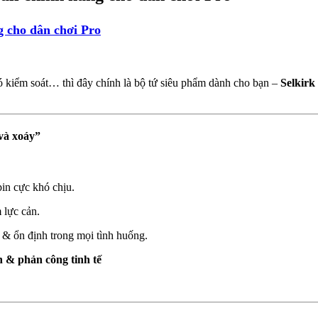
g cho dân chơi Pro
ó kiểm soát… thì đây chính là bộ tứ siêu phẩm dành cho bạn –
Selkirk
 và xoáy”
spin cực khó chịu.
 lực cản.
& ổn định trong mọi tình huống.
n & phản công tinh tế