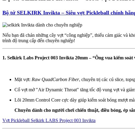
Bộ tứ SELKIRK Invikta – Siêu vợt Pickleball chính hãn
Nếu bạn đã chán những cây vợt “công nghiệp”, thiếu cảm giác và kh
trình độ trung cấp đến chuyên nghiệp!
1. Selkirk Labs Project 003 Invikta 20mm – “Ông vua kiểm soát
Mặt vợt:
Raw QuadCarbon Fiber
, chuyên trị các cú slice, top
Cổ vợt mở "Air Dynamic Throat" tăng tốc độ vung vợt và giảm
Lõi 20mm Control Core cực dày giúp kiểm soát bóng mượt mà 
Chuyên dành cho người chơi chiến thuật, điều bóng, ép sâ
Vợt Pickleball Selkirk LABS Project 003 Invikta