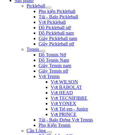
Sản phẩm
Pickleball
Phụ kiện Pickleball
Túi - Balo Pickleball
Vợt Pickleball
Đồ Pickleball nữ
Đồ Pickleball nam
Giày Pickleball nam
Giày Pickleball nữ
Tennis
Đồ Tennis Nữ
Đồ Tennis Nam
Giày Tennis nam
Giày Tennis nữ
Vợt Tennis
Vợt WILSON
Vợt BABOLAT
Vợt HEAD
Vợt TECNIFIBRE
Vợt YONEX
Vợt Trẻ em - Junior
Vợt PRINCE
Túi - Balo Đựng Vợt Tennis
Phụ Kiện Tennis
Cầu Lông