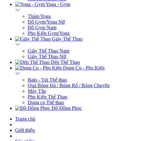
Yoga - Gym
Thảm Yoga
Đồ Gym/Yoga Nữ
Đồ Gym Nam
Phụ Kiện Gym/Yoga
Giày Thể Thao
Giày Thể Thao Nam
Giày Thể Thao Nữ
Dép Thể Thao
Dụng Cụ - Phụ Kiện
Balo - Túi Thể thao
Quả Bóng Đá / Bóng Rổ / Bóng Chuyền
Máy Tập
Phụ Kiện Thể Thao
Dụng cụ Thể thao
Đồ Đồng Phục
Trang chủ
Giới thiệu