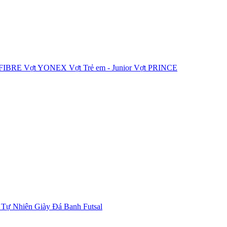
IFIBRE
Vợt YONEX
Vợt Trẻ em - Junior
Vợt PRINCE
 Tự Nhiên
Giày Đá Banh Futsal