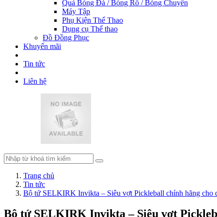
Quả Bóng Đá / Bóng Rổ / Bóng Chuyền
Máy Tập
Phụ Kiện Thể Thao
Dụng cụ Thể thao
Đồ Đồng Phục
Khuyến mãi
Tin tức
Liên hệ
Trang chủ
Tin tức
Bộ tứ SELKIRK Invikta – Siêu vợt Pickleball chính hãng cho 
Bộ tứ SELKIRK Invikta – Siêu vợt Pickleb