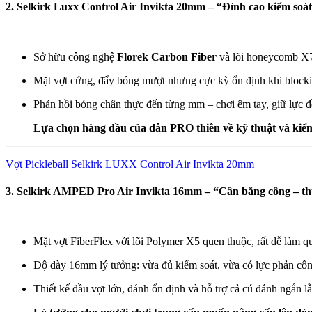
2. Selkirk Luxx Control Air Invikta 20mm – “Đỉnh cao kiểm soá
Sở hữu công nghệ
Florek Carbon Fiber
và lõi honeycomb X7
Mặt vợt cứng, đẩy bóng mượt nhưng cực kỳ ổn định khi block
Phản hồi bóng chân thực đến từng mm – chơi êm tay, giữ lực đề
Lựa chọn hàng đầu của dân PRO thiên về kỹ thuật và kiểm
Vợt Pickleball Selkirk LUXX Control Air Invikta 20mm
3. Selkirk AMPED Pro Air Invikta 16mm – “Cân bằng công – thủ
Mặt vợt FiberFlex với lõi Polymer X5 quen thuộc, rất dễ làm 
Độ dày 16mm lý tưởng: vừa đủ kiểm soát, vừa có lực phản cô
Thiết kế đầu vợt lớn, đánh ổn định và hỗ trợ cả cú đánh ngắn l