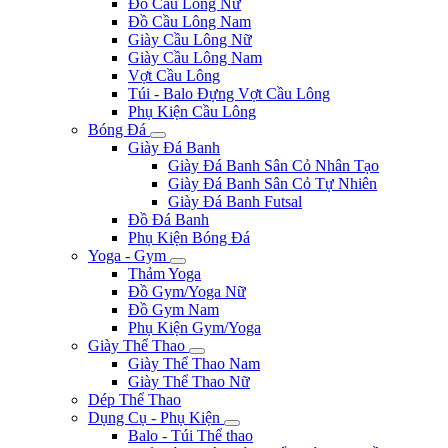
Đồ Cầu Lông Nữ
Đồ Cầu Lông Nam
Giày Cầu Lông Nữ
Giày Cầu Lông Nam
Vợt Cầu Lông
Túi - Balo Đựng Vợt Cầu Lông
Phụ Kiện Cầu Lông
Bóng Đá
Giày Đá Banh
Giày Đá Banh Sân Cỏ Nhân Tạo
Giày Đá Banh Sân Cỏ Tự Nhiên
Giày Đá Banh Futsal
Đồ Đá Banh
Phụ Kiện Bóng Đá
Yoga - Gym
Thảm Yoga
Đồ Gym/Yoga Nữ
Đồ Gym Nam
Phụ Kiện Gym/Yoga
Giày Thể Thao
Giày Thể Thao Nam
Giày Thể Thao Nữ
Dép Thể Thao
Dụng Cụ - Phụ Kiện
Balo - Túi Thể thao