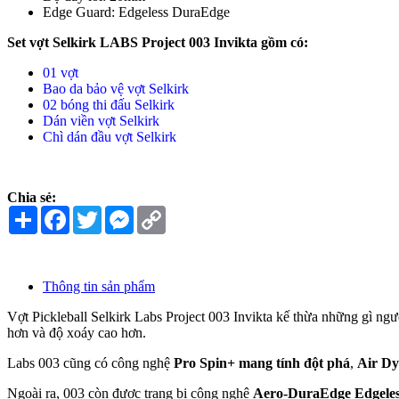
Edge Guard: Edgeless DuraEdge
Set vợt Selkirk LABS Project 003 Invikta gồm có:
01 vợt
Bao da bảo vệ vợt Selkirk
02 bóng thi đấu Selkirk
Dán viền vợt Selkirk
Chì dán đầu vợt Selkirk
Chia sẻ:
Share
Facebook
Twitter
Messenger
Copy
Link
Thông tin sản phẩm
Vợt Pickleball Selkirk Labs Project 003 Invikta kế thừa những gì 
hơn và độ xoáy cao hơn.
Labs 003 cũng có công nghệ
Pro Spin+ mang tính đột phá
,
Air D
Ngoài ra, 003 còn được trang bị công nghệ
Aero-DuraEdge Edgele