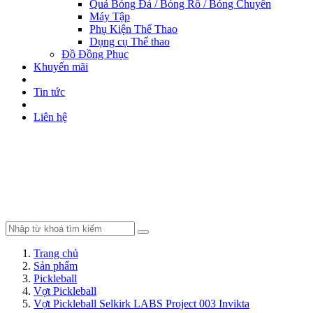
Quả Bóng Đá / Bóng Rổ / Bóng Chuyền
Máy Tập
Phụ Kiện Thể Thao
Dụng cụ Thể thao
Đồ Đồng Phục
Khuyến mãi
Tin tức
Liên hệ
Trang chủ
Sản phẩm
Pickleball
Vợt Pickleball
Vợt Pickleball Selkirk LABS Project 003 Invikta