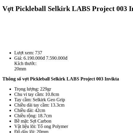
Vợt Pickleball Selkirk LABS Project 003 I
Lượt xem:
737
Giá:
6.190.000đ
7.590.000đ
Kích thước:
20mm
Thông số vợt Pickleball Selkirk LABS Project 003 Invikta
Trọng lượng: 229gr
Chu vi tay cầm: 10.8cm
Tay cầm: Selkirk Geo Grip
Chiều dài tay cầm:
13.3cm
Chiều dài: 42cm
Chiều rộng: 18.7cm
Bề mặt: Sợi Carbon
Vật liệu lõi: Tổ ong Polymer
Độ dày lõi: 20mm