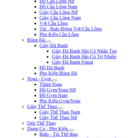
Đồ Cầu Lông Nữ
Đồ Cầu Lông Nam
Giày Cầu Lông Nữ
Giày Cầu Lông Nam
Vợt Cầu Lông
Túi - Balo Đựng Vợt Cầu Lông
Phụ Kiện Cầu Lông
Bóng Đá
Giày Đá Banh
Giày Đá Banh Sân Cỏ Nhân Tạo
Giày Đá Banh Sân Cỏ Tự Nhiên
Giày Đá Banh Futsal
Đồ Đá Banh
Phụ Kiện Bóng Đá
Yoga - Gym
Thảm Yoga
Đồ Gym/Yoga Nữ
Đồ Gym Nam
Phụ Kiện Gym/Yoga
Giày Thể Thao
Giày Thể Thao Nam
Giày Thể Thao Nữ
Dép Thể Thao
Dụng Cụ - Phụ Kiện
Balo - Túi Thể thao