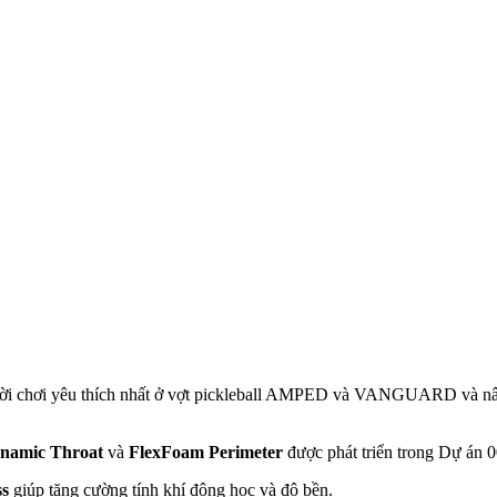
người chơi yêu thích nhất ở vợt pickleball AMPED và VANGUARD và nân
ynamic Throat
và
FlexFoam Perimeter
được phát triển trong Dự án 
ss
giúp tăng cường tính khí động học và độ bền.