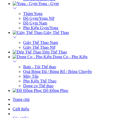
Yoga - Gym
Thảm Yoga
Đồ Gym/Yoga Nữ
Đồ Gym Nam
Phụ Kiện Gym/Yoga
Giày Thể Thao
Giày Thể Thao Nam
Giày Thể Thao Nữ
Dép Thể Thao
Dụng Cụ - Phụ Kiện
Balo - Túi Thể thao
Quả Bóng Đá / Bóng Rổ / Bóng Chuyền
Máy Tập
Phụ Kiện Thể Thao
Dụng cụ Thể thao
Đồ Đồng Phục
Trang chủ
Giới thiệu