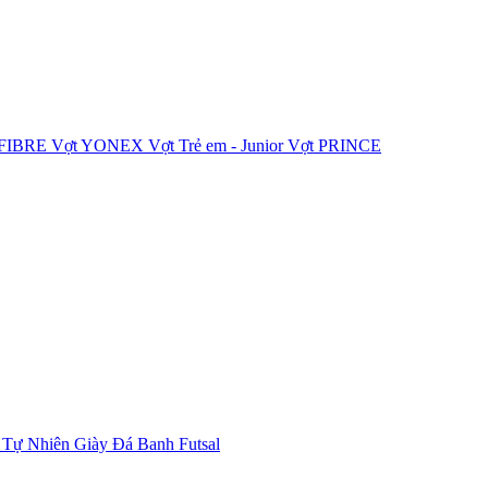
IFIBRE
Vợt YONEX
Vợt Trẻ em - Junior
Vợt PRINCE
 Tự Nhiên
Giày Đá Banh Futsal