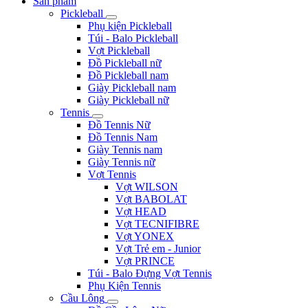
Sản phẩm
Pickleball
Phụ kiện Pickleball
Túi - Balo Pickleball
Vợt Pickleball
Đồ Pickleball nữ
Đồ Pickleball nam
Giày Pickleball nam
Giày Pickleball nữ
Tennis
Đồ Tennis Nữ
Đồ Tennis Nam
Giày Tennis nam
Giày Tennis nữ
Vợt Tennis
Vợt WILSON
Vợt BABOLAT
Vợt HEAD
Vợt TECNIFIBRE
Vợt YONEX
Vợt Trẻ em - Junior
Vợt PRINCE
Túi - Balo Đựng Vợt Tennis
Phụ Kiện Tennis
Cầu Lông