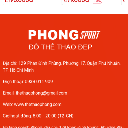
1.190.000đ
479.000đ
4
-0%
Địa chỉ: 129 Phan Đình Phùng, Phường 17, Quận Phú Nhuận,
TP. Hồ Chí Minh
Điện thoại:
0938 011 909
Email:
thethaophong@gmail.com
Web: www.thethaophong.com
Giờ hoạt động: 8:00 - 20:00 (T2-CN)
Hộ kinh doanh Phong, địa chỉ: 129 Phan Đình Phùng, Phường Phú