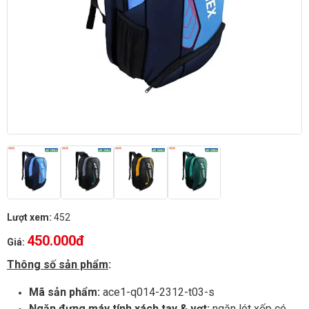
Lượt xem:
452
450.000đ
Giá:
Thông số sản phẩm
:
Mã sản phẩm:
ace1-q014-2312-t03-s
Ngăn đựng máy tính xách tay & vợt:
ngăn lót xốp có