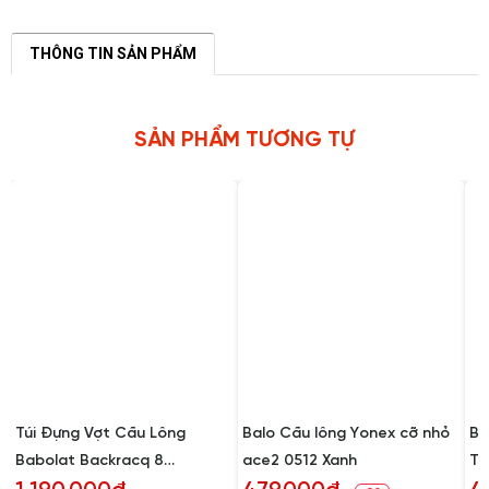
THÔNG TIN SẢN PHẨM
SẢN PHẨM TƯƠNG TỰ
Túi Đựng Vợt Cầu Lông
Balo Cầu lông Yonex cỡ nhỏ
Ba
Babolat Backracq 8
ace2 0512 Xanh
T0
Backpack (757009-325)