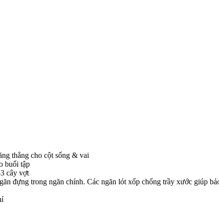
ăng thẳng cho cột sống & vai
 buổi tập
-3 cây vợt
ăn đựng trong ngăn chính. Các ngăn lót xốp chống trầy xước giúp bảo v
hí