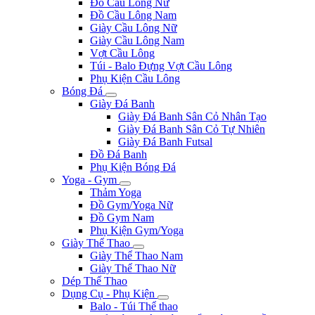
Đồ Cầu Lông Nữ
Đồ Cầu Lông Nam
Giày Cầu Lông Nữ
Giày Cầu Lông Nam
Vợt Cầu Lông
Túi - Balo Đựng Vợt Cầu Lông
Phụ Kiện Cầu Lông
Bóng Đá
Giày Đá Banh
Giày Đá Banh Sân Cỏ Nhân Tạo
Giày Đá Banh Sân Cỏ Tự Nhiên
Giày Đá Banh Futsal
Đồ Đá Banh
Phụ Kiện Bóng Đá
Yoga - Gym
Thảm Yoga
Đồ Gym/Yoga Nữ
Đồ Gym Nam
Phụ Kiện Gym/Yoga
Giày Thể Thao
Giày Thể Thao Nam
Giày Thể Thao Nữ
Dép Thể Thao
Dụng Cụ - Phụ Kiện
Balo - Túi Thể thao