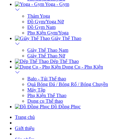
Yoga - Gym
Thảm Yoga
Đồ Gym/Yoga Nữ
Đồ Gym Nam
Phụ Kiện Gym/Yoga
Giày Thể Thao
Giày Thể Thao Nam
Giày Thể Thao Nữ
Dép Thể Thao
Dụng Cụ - Phụ Kiện
Balo - Túi Thể thao
Quả Bóng Đá / Bóng Rổ / Bóng Chuyền
Máy Tập
Phụ Kiện Thể Thao
Dụng cụ Thể thao
Đồ Đồng Phục
Trang chủ
Giới thiệu