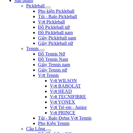
Sản phẩm
Pickleball
Phụ kiện Pickleball
Túi - Balo Pickleball
Vợt Pickleball
Đồ Pickleball nữ
Đồ Pickleball nam
Giày Pickleball nam
Giày Pickleball nữ
Tennis
Đồ Tennis Nữ
Đồ Tennis Nam
Giày Tennis nam
Giày Tennis nữ
Vợt Tennis
Vợt WILSON
Vợt BABOLAT
Vợt HEAD
Vợt TECNIFIBRE
Vợt YONEX
Vợt Trẻ em - Junior
Vợt PRINCE
Túi - Balo Đựng Vợt Tennis
Phụ Kiện Tennis
Cầu Lông