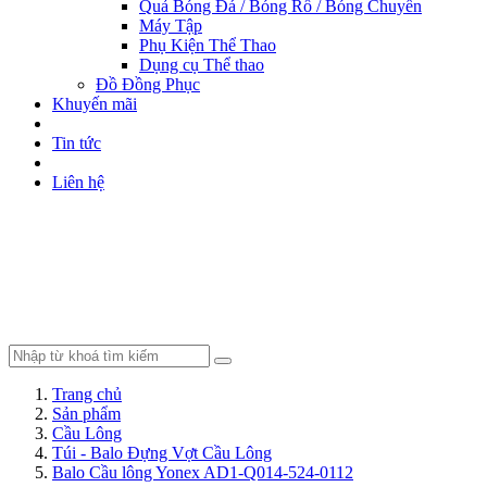
Quả Bóng Đá / Bóng Rổ / Bóng Chuyền
Máy Tập
Phụ Kiện Thể Thao
Dụng cụ Thể thao
Đồ Đồng Phục
Khuyến mãi
Tin tức
Liên hệ
Trang chủ
Sản phẩm
Cầu Lông
Túi - Balo Đựng Vợt Cầu Lông
Balo Cầu lông Yonex AD1-Q014-524-0112