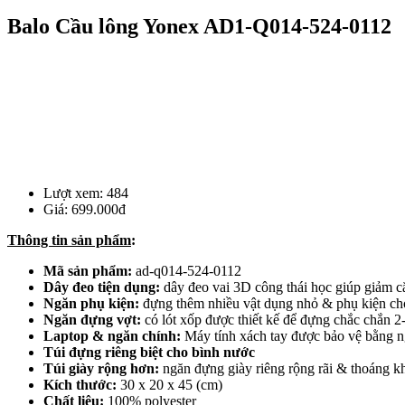
Balo Cầu lông Yonex AD1-Q014-524-0112
Lượt xem:
484
Giá:
699.000đ
Thông tin sản phẩm
:
Mã sản phẩm:
ad-q014-524-0112
Dây đeo tiện dụng:
dây đeo vai 3D công thái học giúp giảm c
Ngăn phụ kiện:
đựng thêm nhiều vật dụng nhỏ & phụ kiện cho
Ngăn đựng vợt:
có lót xốp được thiết kế để đựng chắc chắn 2
Laptop & ngăn chính:
Máy tính xách tay được bảo vệ bằng ng
Túi đựng riêng biệt cho bình nước
Túi giày rộng hơn:
ngăn đựng giày riêng rộng rãi & thoáng k
Kích thước:
30 x 20 x 45 (cm)
Chất liệu:
100% polyester