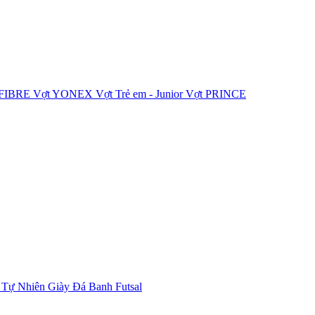
IFIBRE
Vợt YONEX
Vợt Trẻ em - Junior
Vợt PRINCE
 Tự Nhiên
Giày Đá Banh Futsal