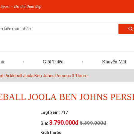
Sport – Đồ thể thao đẹp
hủ
Giới Thiệu
Khuyến Mãi
ợt Pickleball Joola Ben Johns Perseus 3 16mm
EBALL JOOLA BEN JOHNS PERS
Lượt xem:
717
3.790.000đ
5.899.000đ
Giá:
Kích thước: