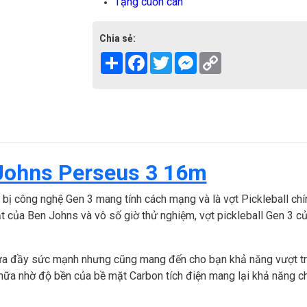
Tặng cuốn cán
Chia sẻ:
Share
Facebook
Twitter
Messenger
Copy
Link
 Johns Perseus 3 16m
 bị công nghệ Gen 3 mang tính cách mạng và là vợt Pickleball ch
uật của Ben Johns và vô số giờ thử nghiệm, vợt pickleball Gen 3 
a đầy sức mạnh nhưng cũng mang đến cho bạn khả năng vượt trộ
ữa nhờ độ bền của bề mặt Carbon tích điện mang lại khả năng chơ