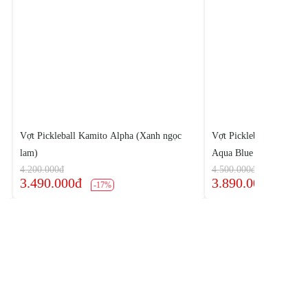
Vợt Pickleball Kamito Alpha (Xanh ngọc
Vợt Pickleball Elite Pr
lam)
Aqua Blue
4.200.000đ
4.500.000đ
3.490.000đ
3.890.000đ
-17%
-14%
Theo dõi