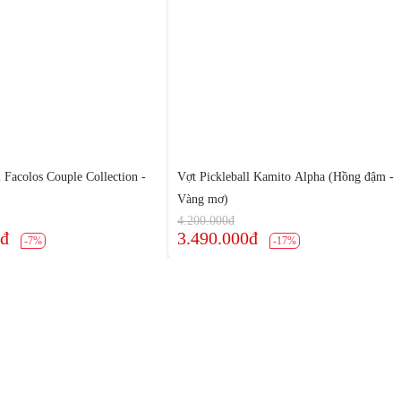
l Facolos Couple Collection -
Vợt Pickleball Kamito Alpha (Hồng đậm -
Vàng mơ)
4.200.000đ
0đ
3.490.000đ
-7%
-17%
Chính sách
Chính Sách Bảo Mật