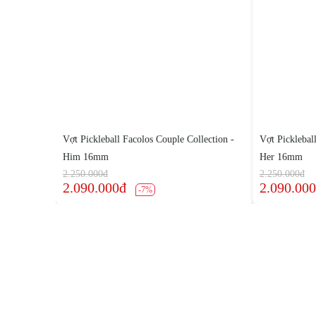
e SN101-
Vợt Pickleball Facolos Couple Collection -
Vợt Picklebal
Him 16mm
Her 16mm
2.250.000đ
2.250.000đ
2.090.000đ
2.090.00
-7%