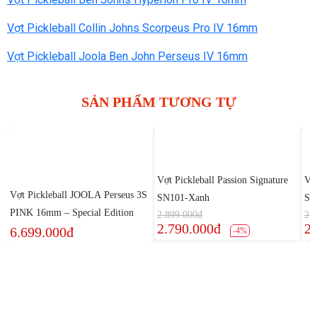
Vợt Pickleball Collin Johns Scorpeus Pro IV 16mm
Vợt Pickleball Joola Ben John Perseus IV 16mm
SẢN PHẨM TƯƠNG TỰ
Vợt Pickleball Passion Signature
Vợt
Vợt Pickleball JOOLA Perseus 3S
SN101-Xanh
SN
PINK 16mm – Special Edition
2.899.000đ
2.
2.790.000đ
2.
6.699.000đ
-4%