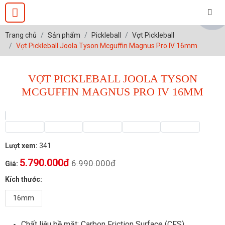
Trang chủ
Sản phẩm
Pickleball
Vợt Pickleball
Vợt Pickleball Joola Tyson Mcguffin Magnus Pro IV 16mm
VỢT PICKLEBALL JOOLA TYSON
MCGUFFIN MAGNUS PRO IV 16MM
Lượt xem:
341
5.790.000đ
6.990.000đ
Giá:
Kích thước:
16mm
Chất liệu bề mặt: Carbon Friction Surface (CFS)