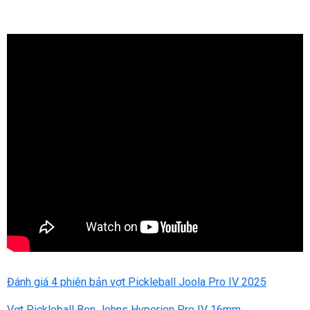
Đánh giá 4 phiên bản vợt Pickleball Joola Pro IV 2025
Vợt Pickleball Ben Johns Hyperion Pro IV 16mm