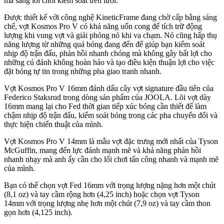
mà sang lối chơi kiểm soát trên lưới.
Được thiết kế với công nghệ KineticFrame đang chờ cấp bằng sáng
chế, vợt Kosmos Pro V có khả năng uốn cong để tích trữ động
lượng khi vung vợt và giải phóng nó khi va chạm. Nó cũng hấp thụ
năng lượng từ những quả bóng đang đến để giúp bạn kiểm soát
nhịp độ trận đấu, phản hồi nhanh chóng mà không gây bất lợi cho
những cú đánh không hoàn hảo và tạo điều kiện thuận lợi cho việc
đặt bóng tự tin trong những pha giao tranh nhanh.
Vợt Kosmos Pro V 16mm đánh dấu cây vợt signature đầu tiên của
Federico Staksrud trong dòng sản phẩm của JOOLA. Lõi vợt dày
16mm mang lại cho Fed thời gian tiếp xúc bóng cần thiết để làm
chậm nhịp độ trận đấu, kiểm soát bóng trong các pha chuyển đổi và
thực hiện chiến thuật của mình.
Vợt Kosmos Pro V 14mm là mẫu vợt đặc trưng mới nhất của Tyson
McGuffin, mang đến lực đánh mạnh mẽ và khả năng phản hồi
nhanh nhạy mà anh ấy cần cho lối chơi tấn công nhanh và mạnh mẽ
của mình.
Bạn có thể chọn vợt Fed 16mm với trọng lượng nặng hơn một chút
(8,1 oz) và tay cầm rộng hơn (4,25 inch) hoặc chọn vợt Tyson
14mm với trọng lượng nhẹ hơn một chút (7,9 oz) và tay cầm thon
gọn hơn (4,125 inch).