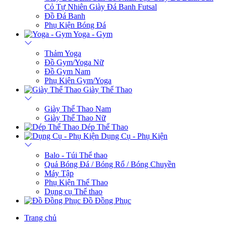
Cỏ Tự Nhiên
Giày Đá Banh Futsal
Đồ Đá Banh
Phụ Kiện Bóng Đá
Yoga - Gym
Thảm Yoga
Đồ Gym/Yoga Nữ
Đồ Gym Nam
Phụ Kiện Gym/Yoga
Giày Thể Thao
Giày Thể Thao Nam
Giày Thể Thao Nữ
Dép Thể Thao
Dụng Cụ - Phụ Kiện
Balo - Túi Thể thao
Quả Bóng Đá / Bóng Rổ / Bóng Chuyền
Máy Tập
Phụ Kiện Thể Thao
Dụng cụ Thể thao
Đồ Đồng Phục
Trang chủ