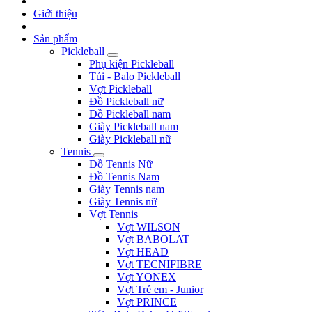
Giới thiệu
Sản phẩm
Pickleball
Phụ kiện Pickleball
Túi - Balo Pickleball
Vợt Pickleball
Đồ Pickleball nữ
Đồ Pickleball nam
Giày Pickleball nam
Giày Pickleball nữ
Tennis
Đồ Tennis Nữ
Đồ Tennis Nam
Giày Tennis nam
Giày Tennis nữ
Vợt Tennis
Vợt WILSON
Vợt BABOLAT
Vợt HEAD
Vợt TECNIFIBRE
Vợt YONEX
Vợt Trẻ em - Junior
Vợt PRINCE