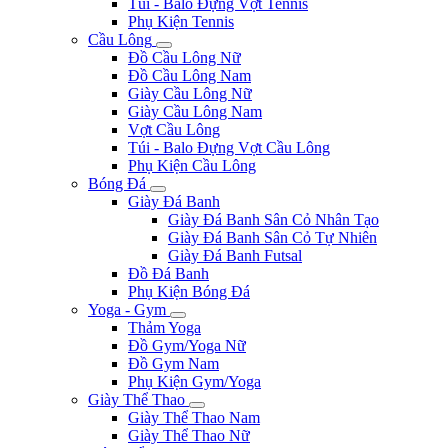
Túi - Balo Đựng Vợt Tennis
Phụ Kiện Tennis
Cầu Lông
Đồ Cầu Lông Nữ
Đồ Cầu Lông Nam
Giày Cầu Lông Nữ
Giày Cầu Lông Nam
Vợt Cầu Lông
Túi - Balo Đựng Vợt Cầu Lông
Phụ Kiện Cầu Lông
Bóng Đá
Giày Đá Banh
Giày Đá Banh Sân Cỏ Nhân Tạo
Giày Đá Banh Sân Cỏ Tự Nhiên
Giày Đá Banh Futsal
Đồ Đá Banh
Phụ Kiện Bóng Đá
Yoga - Gym
Thảm Yoga
Đồ Gym/Yoga Nữ
Đồ Gym Nam
Phụ Kiện Gym/Yoga
Giày Thể Thao
Giày Thể Thao Nam
Giày Thể Thao Nữ