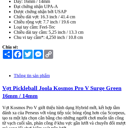
Dày: 16mm / 14mm
Đạt chứng nhận UPA-A
Được chứng nhận bởi USAP
Chiều dài vợt: 16.3 inch / 41.4 cm
Chiều rộng vợt: 7.7 inch / 19.6 cm
Loại tay cầm: Feel-Tec
Chiều dài tay cầm: 5,25 inch / 13.3 cm
Chu vi tay cầm*: 4,250 inch / 10.8 cm
Chia sẻ:
Share
Facebook
Twitter
Messenger
Copy
Link
Thông tin sản phẩm
Vợt Pickleball Joola Kosmos Pro V Surge Green
16mm / 14mm
Vợt Kosmos Pro V giới thiệu hình dạng Hybrid mới, kết hợp tầm
đánh xa của Perseus với vùng tiếp xúc bóng rộng hơn của Scorpeus,
tạo ra một lựa chọn cân bằng cho những người chơi muốn tấn công
từ vạch cuối sân, phản công ở khu vực gần lưới và chuyển đổi mượt