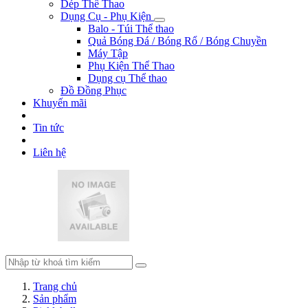
Dép Thể Thao
Dụng Cụ - Phụ Kiện
Balo - Túi Thể thao
Quả Bóng Đá / Bóng Rổ / Bóng Chuyền
Máy Tập
Phụ Kiện Thể Thao
Dụng cụ Thể thao
Đồ Đồng Phục
Khuyến mãi
Tin tức
Liên hệ
Trang chủ
Sản phẩm