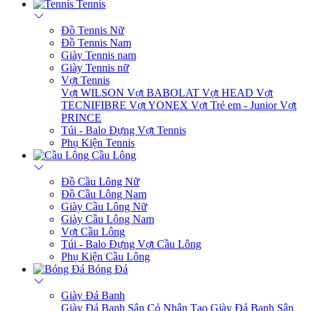
Tennis
Đồ Tennis Nữ
Đồ Tennis Nam
Giày Tennis nam
Giày Tennis nữ
Vợt Tennis
Vợt WILSON
Vợt BABOLAT
Vợt HEAD
Vợt
TECNIFIBRE
Vợt YONEX
Vợt Trẻ em - Junior
Vợt
PRINCE
Túi - Balo Đựng Vợt Tennis
Phụ Kiện Tennis
Cầu Lông
Đồ Cầu Lông Nữ
Đồ Cầu Lông Nam
Giày Cầu Lông Nữ
Giày Cầu Lông Nam
Vợt Cầu Lông
Túi - Balo Đựng Vợt Cầu Lông
Phụ Kiện Cầu Lông
Bóng Đá
Giày Đá Banh
Giày Đá Banh Sân Cỏ Nhân Tạo
Giày Đá Banh Sân