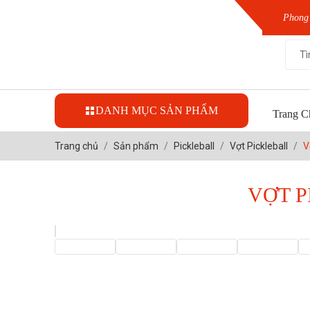
Phong 
DANH MỤC SẢN PHẨM
Trang C
Trang chủ
Sản phẩm
Pickleball
Vợt Pickleball
V
VỢT P