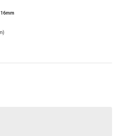
o 16mm
cm)