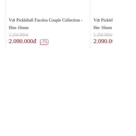
Vợt Pickleball Facolos Couple Collection -
Vợt Pickleball Facolos C
Him 16mm
Her 16mm
2.250.000đ
2.250.000đ
2.090.000đ
2.090.000đ
-7%
-7%
Theo dõi