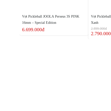
Vợt Pickleball JOOLA Perseus 3S PINK
Vợt Picklebal
16mm – Special Edition
Xanh
6.699.000đ
2.899.000đ
2.790.00
Địa chỉ: 129 Phan Đình Phùng, Phường 17, Quận Phú 
Hồ Chí Minh
Điện thoại:
0938 011 909
Email:
thethaophong@gmail.com
Web: www.thethaophong.com