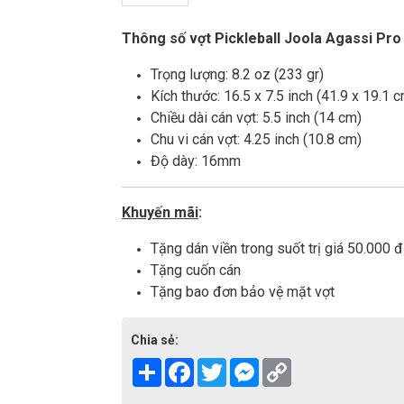
Thông số vợt Pickleball Joola Agassi Pr
Trọng lượng: 8.2 oz (233 gr)
Kích thước: 16.5 x 7.5 inch (41.9 x 19.1 
Chiều dài cán vợt: 5.5 inch (14 cm)
Chu vi cán vợt: 4.25 inch (10.8 cm)
Độ dày: 16mm
Khuyến mãi
:
Tặng dán viền trong suốt trị giá 50.000 đ
Tặng cuốn cán
Tặng bao đơn bảo vệ mặt vợt
Chia sẻ:
Share
Facebook
Twitter
Messenger
Copy
Link