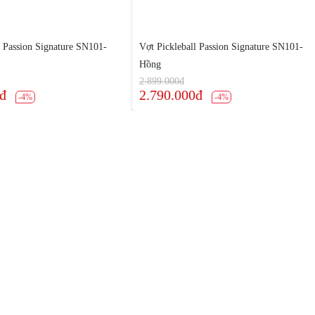
l Passion Signature SN101-
Vợt Pickleball Passion Signature SN101-
Hồng
2.899.000đ
0đ
2.790.000đ
-4%
-4%
Chính sách
Nhuận, TP.
Chính Sách Bảo Mật
Chính sách mua hàng & bảo hành
Chính Sách Thanh Toán
Chính Sách Giao Hàng