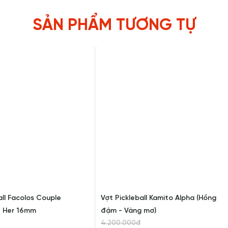
SẢN PHẨM TƯƠNG TỰ
all Facolos Couple
Vợt Pickleball Kamito Alpha (Hồng
- Her 16mm
đậm - Vàng mơ)
4.200.000đ