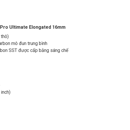
x Pro Ultimate Elongated 16mm
 thô)
carbon mô đun trung bình
carbon SST được cấp bằng sáng chế
)
 inch)