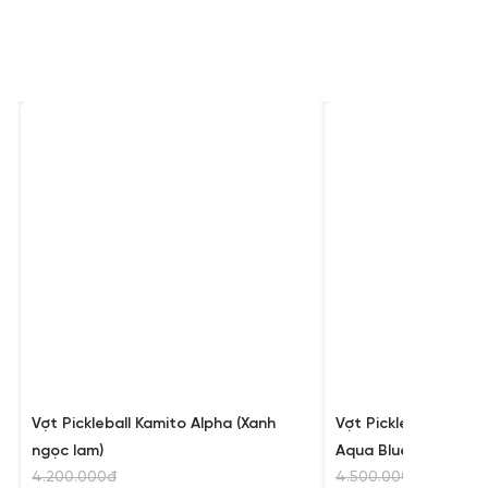
Vợt Pickleball Kamito Alpha (Xanh
Vợt Pickleball Elite 
ngọc lam)
Aqua Blue
4.200.000đ
4.500.000đ