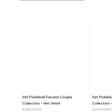
ature
Vợt Pickleball Facolos Couple
Vợt Pickleb
Collection - Him 16mm
Collection 
2.250.000đ
2.250.000đ