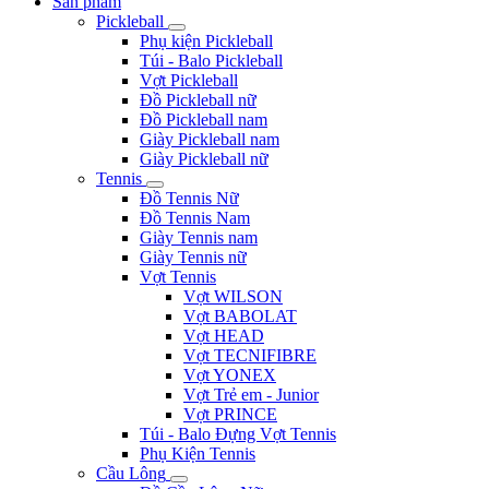
Sản phẩm
Pickleball
Phụ kiện Pickleball
Túi - Balo Pickleball
Vợt Pickleball
Đồ Pickleball nữ
Đồ Pickleball nam
Giày Pickleball nam
Giày Pickleball nữ
Tennis
Đồ Tennis Nữ
Đồ Tennis Nam
Giày Tennis nam
Giày Tennis nữ
Vợt Tennis
Vợt WILSON
Vợt BABOLAT
Vợt HEAD
Vợt TECNIFIBRE
Vợt YONEX
Vợt Trẻ em - Junior
Vợt PRINCE
Túi - Balo Đựng Vợt Tennis
Phụ Kiện Tennis
Cầu Lông