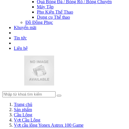
Quả Bóng Đá / Bóng Rổ / Bóng Chuyền
Máy Tập
Phụ Kiện Thể Thao
Dụng cụ Thể thao
Đồ Đồng Phục
Khuyến mãi
Tin tức
Liên hệ
Trang chủ
Sản phẩm
Cầu Lông
Vợt Cầu Lông
Vợt cầu lông Yonex Astrox 100 Game