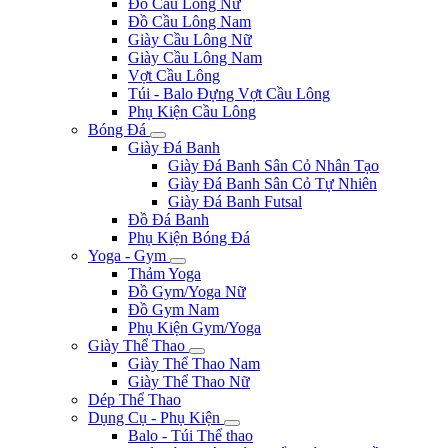
Đồ Cầu Lông Nữ
Đồ Cầu Lông Nam
Giày Cầu Lông Nữ
Giày Cầu Lông Nam
Vợt Cầu Lông
Túi - Balo Đựng Vợt Cầu Lông
Phụ Kiện Cầu Lông
Bóng Đá
Giày Đá Banh
Giày Đá Banh Sân Cỏ Nhân Tạo
Giày Đá Banh Sân Cỏ Tự Nhiên
Giày Đá Banh Futsal
Đồ Đá Banh
Phụ Kiện Bóng Đá
Yoga - Gym
Thảm Yoga
Đồ Gym/Yoga Nữ
Đồ Gym Nam
Phụ Kiện Gym/Yoga
Giày Thể Thao
Giày Thể Thao Nam
Giày Thể Thao Nữ
Dép Thể Thao
Dụng Cụ - Phụ Kiện
Balo - Túi Thể thao