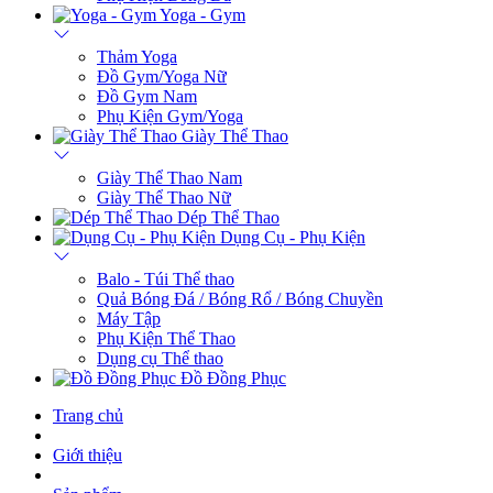
Yoga - Gym
Thảm Yoga
Đồ Gym/Yoga Nữ
Đồ Gym Nam
Phụ Kiện Gym/Yoga
Giày Thể Thao
Giày Thể Thao Nam
Giày Thể Thao Nữ
Dép Thể Thao
Dụng Cụ - Phụ Kiện
Balo - Túi Thể thao
Quả Bóng Đá / Bóng Rổ / Bóng Chuyền
Máy Tập
Phụ Kiện Thể Thao
Dụng cụ Thể thao
Đồ Đồng Phục
Trang chủ
Giới thiệu