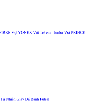
IFIBRE
Vợt YONEX
Vợt Trẻ em - Junior
Vợt PRINCE
 Tự Nhiên
Giày Đá Banh Futsal