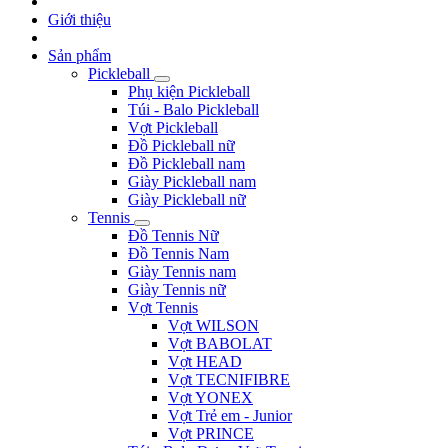
Giới thiệu
Sản phẩm
Pickleball
Phụ kiện Pickleball
Túi - Balo Pickleball
Vợt Pickleball
Đồ Pickleball nữ
Đồ Pickleball nam
Giày Pickleball nam
Giày Pickleball nữ
Tennis
Đồ Tennis Nữ
Đồ Tennis Nam
Giày Tennis nam
Giày Tennis nữ
Vợt Tennis
Vợt WILSON
Vợt BABOLAT
Vợt HEAD
Vợt TECNIFIBRE
Vợt YONEX
Vợt Trẻ em - Junior
Vợt PRINCE