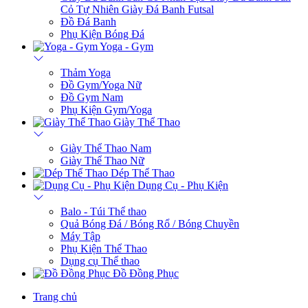
Cỏ Tự Nhiên
Giày Đá Banh Futsal
Đồ Đá Banh
Phụ Kiện Bóng Đá
Yoga - Gym
Thảm Yoga
Đồ Gym/Yoga Nữ
Đồ Gym Nam
Phụ Kiện Gym/Yoga
Giày Thể Thao
Giày Thể Thao Nam
Giày Thể Thao Nữ
Dép Thể Thao
Dụng Cụ - Phụ Kiện
Balo - Túi Thể thao
Quả Bóng Đá / Bóng Rổ / Bóng Chuyền
Máy Tập
Phụ Kiện Thể Thao
Dụng cụ Thể thao
Đồ Đồng Phục
Trang chủ