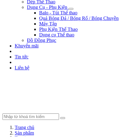
Dép Thể Thao
Dụng Cụ - Phụ Kiện
Balo - Túi Thể thao
Quả Bóng Đá / Bóng Rổ / Bóng Chuyền
Máy Tập
Phụ Kiện Thể Thao
Dụng cụ Thể thao
Đồ Đồng Phục
Khuyến mãi
Tin tức
Liên hệ
Trang chủ
Sản phẩm