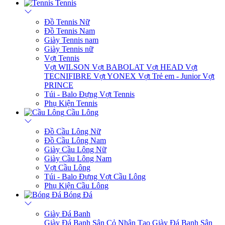
Tennis
Đồ Tennis Nữ
Đồ Tennis Nam
Giày Tennis nam
Giày Tennis nữ
Vợt Tennis
Vợt WILSON
Vợt BABOLAT
Vợt HEAD
Vợt
TECNIFIBRE
Vợt YONEX
Vợt Trẻ em - Junior
Vợt
PRINCE
Túi - Balo Đựng Vợt Tennis
Phụ Kiện Tennis
Cầu Lông
Đồ Cầu Lông Nữ
Đồ Cầu Lông Nam
Giày Cầu Lông Nữ
Giày Cầu Lông Nam
Vợt Cầu Lông
Túi - Balo Đựng Vợt Cầu Lông
Phụ Kiện Cầu Lông
Bóng Đá
Giày Đá Banh
Giày Đá Banh Sân Cỏ Nhân Tạo
Giày Đá Banh Sân