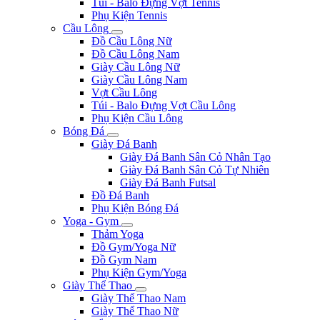
Túi - Balo Đựng Vợt Tennis
Phụ Kiện Tennis
Cầu Lông
Đồ Cầu Lông Nữ
Đồ Cầu Lông Nam
Giày Cầu Lông Nữ
Giày Cầu Lông Nam
Vợt Cầu Lông
Túi - Balo Đựng Vợt Cầu Lông
Phụ Kiện Cầu Lông
Bóng Đá
Giày Đá Banh
Giày Đá Banh Sân Cỏ Nhân Tạo
Giày Đá Banh Sân Cỏ Tự Nhiên
Giày Đá Banh Futsal
Đồ Đá Banh
Phụ Kiện Bóng Đá
Yoga - Gym
Thảm Yoga
Đồ Gym/Yoga Nữ
Đồ Gym Nam
Phụ Kiện Gym/Yoga
Giày Thể Thao
Giày Thể Thao Nam
Giày Thể Thao Nữ