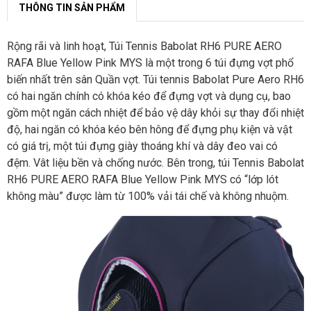
THÔNG TIN SẢN PHẨM
Rộng rãi và linh hoạt, Túi Tennis Babolat RH6 PURE AERO
RAFA Blue Yellow Pink MYS là một trong 6 túi đựng vợt phổ
biến nhất trên sân Quần vợt. Túi tennis Babolat Pure Aero RH6
có hai ngăn chính có khóa kéo để đựng vợt và dụng cụ, bao
gồm một ngăn cách nhiệt để bảo vệ dây khỏi sự thay đổi nhiệt
độ, hai ngăn có khóa kéo bên hông để đựng phụ kiện và vật
có giá trị, một túi đựng giày thoáng khí và dây đeo vai có
đệm. Vât liệu bền và chống nước. Bên trong, túi Tennis Babolat
RH6 PURE AERO RAFA Blue Yellow Pink MYS có “lớp lót
không màu” được làm từ 100% vải tái chế và không nhuộm.