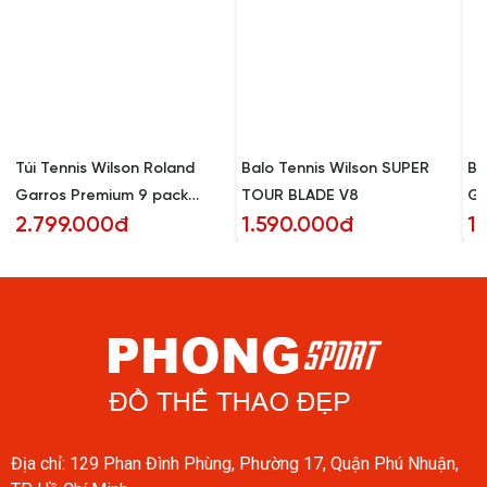
Túi Tennis Wilson Roland
Balo Tennis Wilson SUPER
Ba
Garros Premium 9 pack
TOUR BLADE V8
GA
2.799.000đ
1.590.000đ
1
(WR8012601001)
Địa chỉ: 129 Phan Đình Phùng, Phường 17, Quận Phú Nhuận,