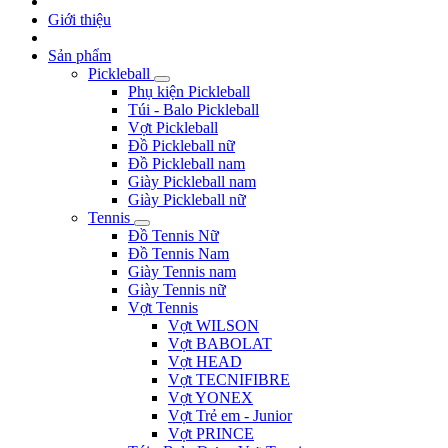
Giới thiệu
Sản phẩm
Pickleball
Phụ kiện Pickleball
Túi - Balo Pickleball
Vợt Pickleball
Đồ Pickleball nữ
Đồ Pickleball nam
Giày Pickleball nam
Giày Pickleball nữ
Tennis
Đồ Tennis Nữ
Đồ Tennis Nam
Giày Tennis nam
Giày Tennis nữ
Vợt Tennis
Vợt WILSON
Vợt BABOLAT
Vợt HEAD
Vợt TECNIFIBRE
Vợt YONEX
Vợt Trẻ em - Junior
Vợt PRINCE