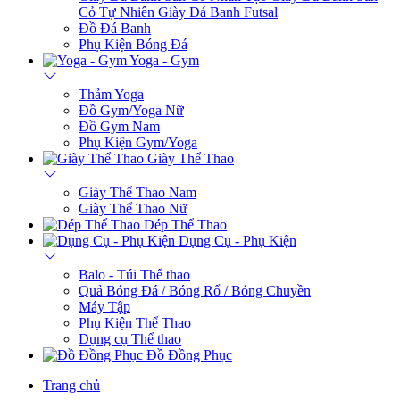
Cỏ Tự Nhiên
Giày Đá Banh Futsal
Đồ Đá Banh
Phụ Kiện Bóng Đá
Yoga - Gym
Thảm Yoga
Đồ Gym/Yoga Nữ
Đồ Gym Nam
Phụ Kiện Gym/Yoga
Giày Thể Thao
Giày Thể Thao Nam
Giày Thể Thao Nữ
Dép Thể Thao
Dụng Cụ - Phụ Kiện
Balo - Túi Thể thao
Quả Bóng Đá / Bóng Rổ / Bóng Chuyền
Máy Tập
Phụ Kiện Thể Thao
Dụng cụ Thể thao
Đồ Đồng Phục
Trang chủ