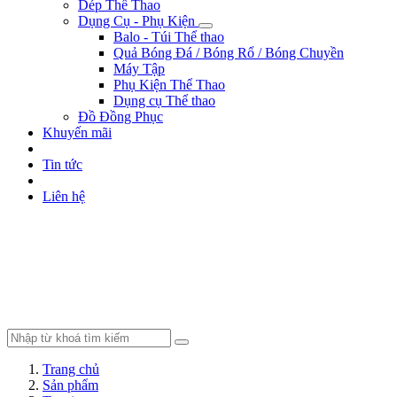
Dép Thể Thao
Dụng Cụ - Phụ Kiện
Balo - Túi Thể thao
Quả Bóng Đá / Bóng Rổ / Bóng Chuyền
Máy Tập
Phụ Kiện Thể Thao
Dụng cụ Thể thao
Đồ Đồng Phục
Khuyến mãi
Tin tức
Liên hệ
Trang chủ
Sản phẩm