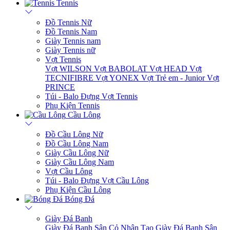
Tennis
Đồ Tennis Nữ
Đồ Tennis Nam
Giày Tennis nam
Giày Tennis nữ
Vợt Tennis
Vợt WILSON
Vợt BABOLAT
Vợt HEAD
Vợt
TECNIFIBRE
Vợt YONEX
Vợt Trẻ em - Junior
Vợt
PRINCE
Túi - Balo Đựng Vợt Tennis
Phụ Kiện Tennis
Cầu Lông
Đồ Cầu Lông Nữ
Đồ Cầu Lông Nam
Giày Cầu Lông Nữ
Giày Cầu Lông Nam
Vợt Cầu Lông
Túi - Balo Đựng Vợt Cầu Lông
Phụ Kiện Cầu Lông
Bóng Đá
Giày Đá Banh
Giày Đá Banh Sân Cỏ Nhân Tạo
Giày Đá Banh Sân