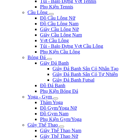
Túi - Balo Đựng Vợt Tennis
Phụ Kiện Tennis
Cầu Lông
Đồ Cầu Lông Nữ
Đồ Cầu Lông Nam
Giày Cầu Lông Nữ
Giày Cầu Lông Nam
Vợt Cầu Lông
Túi - Balo Đựng Vợt Cầu Lông
Phụ Kiện Cầu Lông
Bóng Đá
Giày Đá Banh
Giày Đá Banh Sân Cỏ Nhân Tạo
Giày Đá Banh Sân Cỏ Tự Nhiên
Giày Đá Banh Futsal
Đồ Đá Banh
Phụ Kiện Bóng Đá
Yoga - Gym
Thảm Yoga
Đồ Gym/Yoga Nữ
Đồ Gym Nam
Phụ Kiện Gym/Yoga
Giày Thể Thao
Giày Thể Thao Nam
Giày Thể Thao Nữ