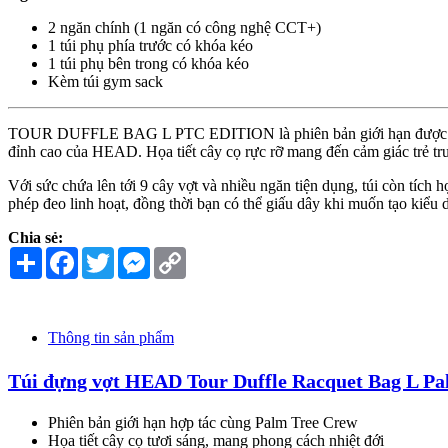
2 ngăn chính (1 ngăn có công nghệ CCT+)
1 túi phụ phía trước có khóa kéo
1 túi phụ bên trong có khóa kéo
Kèm túi gym sack
TOUR DUFFLE BAG L PTC EDITION là phiên bản giới hạn được tạo
đỉnh cao của HEAD. Họa tiết cây cọ rực rỡ mang đến cảm giác trẻ tru
Với sức chứa lên tới 9 cây vợt và nhiều ngăn tiện dụng, túi còn tích
phép đeo linh hoạt, đồng thời bạn có thể giấu dây khi muốn tạo kiểu
Chia sẻ:
Share
Facebook
Twitter
Messenger
Copy
Link
Thông tin sản phẩm
Túi đựng vợt HEAD Tour Duffle Racquet Bag L P
Phiên bản giới hạn hợp tác cùng Palm Tree Crew
Họa tiết cây cọ tươi sáng, mang phong cách nhiệt đới