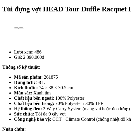
Túi đựng vợt HEAD Tour Duffle Racquet 
Lượt xem:
486
Giá:
2.390.000đ
Thông số kỹ thuật
:
Mã sản phẩm:
261875
Dung tích:
58 L
Kích thước:
74 × 38 × 30.5 cm
Màu sắc:
Xanh tím
Chất liệu bên ngoài:
100% Polyester
Chất liệu bên trong:
70% Polyester / 30% TPE
Hệ thống đeo:
2 Way Carry System (mang vai hoặc đeo lưng)
Sức chứa:
Tối đa 9 cây vợt
Công nghệ bảo vệ:
CCT+ Climate Control (chống nhiệt độ kh
Ngăn chứa: