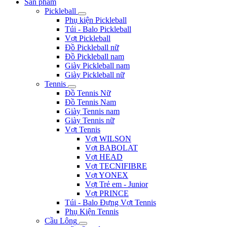
Sản phẩm
Pickleball
Phụ kiện Pickleball
Túi - Balo Pickleball
Vợt Pickleball
Đồ Pickleball nữ
Đồ Pickleball nam
Giày Pickleball nam
Giày Pickleball nữ
Tennis
Đồ Tennis Nữ
Đồ Tennis Nam
Giày Tennis nam
Giày Tennis nữ
Vợt Tennis
Vợt WILSON
Vợt BABOLAT
Vợt HEAD
Vợt TECNIFIBRE
Vợt YONEX
Vợt Trẻ em - Junior
Vợt PRINCE
Túi - Balo Đựng Vợt Tennis
Phụ Kiện Tennis
Cầu Lông