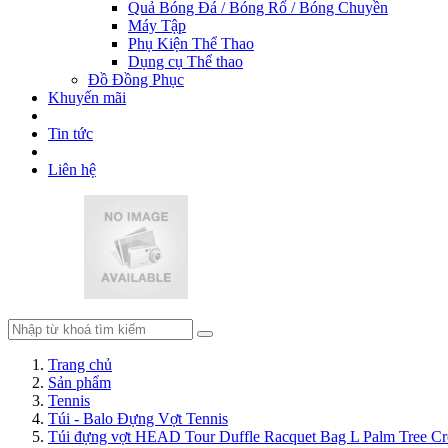
Quả Bóng Đá / Bóng Rổ / Bóng Chuyền
Máy Tập
Phụ Kiện Thể Thao
Dụng cụ Thể thao
Đồ Đồng Phục
Khuyến mãi
Tin tức
Liên hệ
Trang chủ
Sản phẩm
Tennis
Túi - Balo Đựng Vợt Tennis
Túi đựng vợt HEAD Tour Duffle Racquet Bag L Palm Tree C