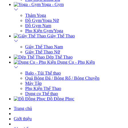
Yoga - Gym
Thảm Yoga
Đồ Gym/Yoga Nữ
Đồ Gym Nam
Phụ Kiện Gym/Yoga
Giày Thể Thao
Giày Thể Thao Nam
Giày Thể Thao Nữ
Dép Thể Thao
Dụng Cụ - Phụ Kiện
Balo - Túi Thể thao
Quả Bóng Đá / Bóng Rổ / Bóng Chuyền
Máy Tập
Phụ Kiện Thể Thao
Dụng cụ Thể thao
Đồ Đồng Phục
Trang chủ
Giới thiệu