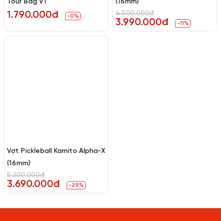
Tour Bag V1
(16mm)
1.790.000đ
4.500.000đ
-0%
3.990.000đ
-11%
Vợt Pickleball Kamito Alpha-X
(16mm)
5.200.000đ
3.690.000đ
-29%