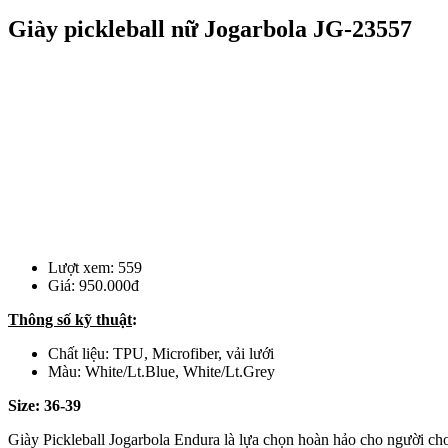
Giày pickleball nữ Jogarbola JG-23557
Lượt xem:
559
Giá:
950.000đ
Thông số kỹ thuật
:
Chất liệu: TPU, Microfiber, vải lưới
Màu: White/Lt.Blue, White/Lt.Grey
Size: 36-39
Giày Pickleball Jogarbola Endura là lựa chọn hoàn hảo cho người chơi