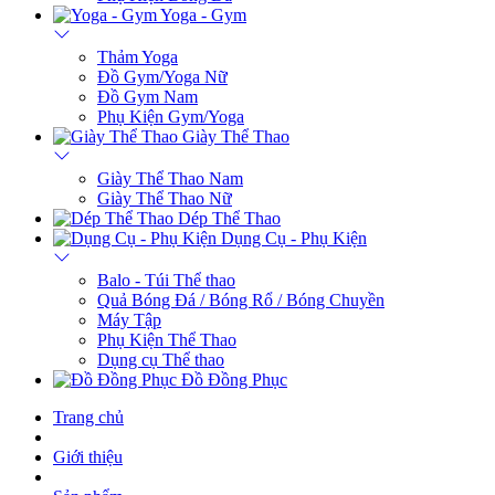
Yoga - Gym
Thảm Yoga
Đồ Gym/Yoga Nữ
Đồ Gym Nam
Phụ Kiện Gym/Yoga
Giày Thể Thao
Giày Thể Thao Nam
Giày Thể Thao Nữ
Dép Thể Thao
Dụng Cụ - Phụ Kiện
Balo - Túi Thể thao
Quả Bóng Đá / Bóng Rổ / Bóng Chuyền
Máy Tập
Phụ Kiện Thể Thao
Dụng cụ Thể thao
Đồ Đồng Phục
Trang chủ
Giới thiệu