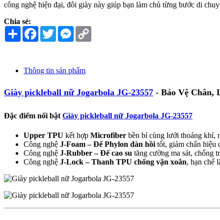
công nghệ hiện đại, đôi giày này giúp bạn làm chủ từng bước di chuy
Chia sẻ:
Share
Facebook
Twitter
Messenger
Copy
Link
Thông tin sản phẩm
Giày pickleball nữ Jogarbola JG-23557
- Bảo Vệ Chân, 
Đặc điểm nổi bật
Giày pickleball nữ Jogarbola JG-23557
Upper TPU
kết hợp
Microfiber
bền bỉ cùng lưới thoáng khí, 
Công nghệ
J-Foam – Đế Phylon đàn hồi
tốt, giảm chấn hiệu 
Công nghệ
J-Rubber – Đế cao su
tăng cường ma sát, chống tr
Công nghệ
J-Lock – Thanh TPU chống vặn xoắn
, hạn chế 