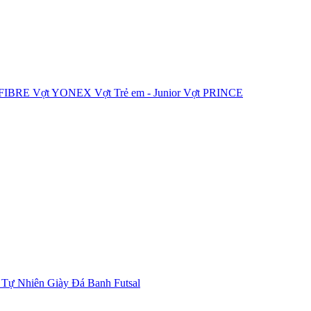
IFIBRE
Vợt YONEX
Vợt Trẻ em - Junior
Vợt PRINCE
 Tự Nhiên
Giày Đá Banh Futsal