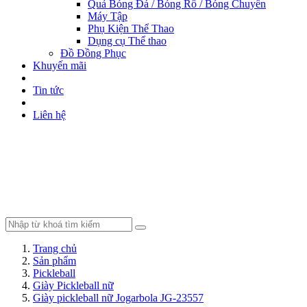
Quả Bóng Đá / Bóng Rổ / Bóng Chuyền
Máy Tập
Phụ Kiện Thể Thao
Dụng cụ Thể thao
Đồ Đồng Phục
Khuyến mãi
Tin tức
Liên hệ
Trang chủ
Sản phẩm
Pickleball
Giày Pickleball nữ
Giày pickleball nữ Jogarbola JG-23557