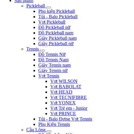
Sản phẩm
Pickleball
Phụ kiện Pickleball
Túi - Balo Pickleball
Vợt Pickleball
Đồ Pickleball nữ
Đồ Pickleball nam
Giày Pickleball nam
Giày Pickleball nữ
Tennis
Đồ Tennis Nữ
Đồ Tennis Nam
Giày Tennis nam
Giày Tennis nữ
Vợt Tennis
Vợt WILSON
Vợt BABOLAT
Vợt HEAD
Vợt TECNIFIBRE
Vợt YONEX
Vợt Trẻ em - Junior
Vợt PRINCE
Túi - Balo Đựng Vợt Tennis
Phụ Kiện Tennis
Cầu Lông