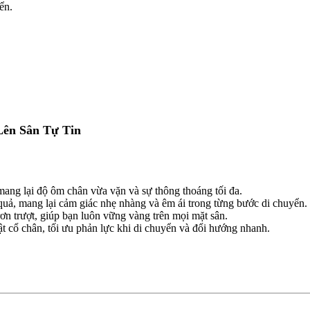
ển.
Lên Sân Tự Tin
mang lại độ ôm chân vừa vặn và sự thông thoáng tối đa.
quả, mang lại cảm giác nhẹ nhàng và êm ái trong từng bước di chuyển.
ơn trượt, giúp bạn luôn vững vàng trên mọi mặt sân.
lật cổ chân, tối ưu phản lực khi di chuyển và đổi hướng nhanh.