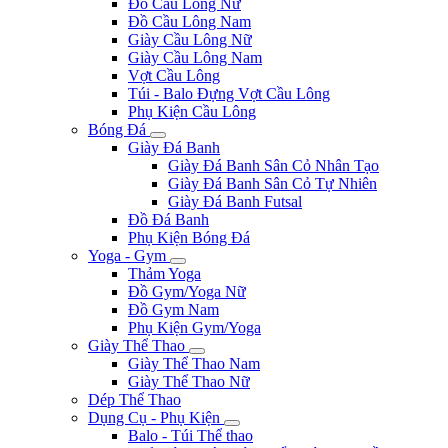
Đồ Cầu Lông Nữ
Đồ Cầu Lông Nam
Giày Cầu Lông Nữ
Giày Cầu Lông Nam
Vợt Cầu Lông
Túi - Balo Đựng Vợt Cầu Lông
Phụ Kiện Cầu Lông
Bóng Đá
Giày Đá Banh
Giày Đá Banh Sân Cỏ Nhân Tạo
Giày Đá Banh Sân Cỏ Tự Nhiên
Giày Đá Banh Futsal
Đồ Đá Banh
Phụ Kiện Bóng Đá
Yoga - Gym
Thảm Yoga
Đồ Gym/Yoga Nữ
Đồ Gym Nam
Phụ Kiện Gym/Yoga
Giày Thể Thao
Giày Thể Thao Nam
Giày Thể Thao Nữ
Dép Thể Thao
Dụng Cụ - Phụ Kiện
Balo - Túi Thể thao