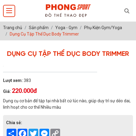
Trang chủ
Sản phẩm
Yoga - Gym
Phụ Kiện Gym/Yoga
Dụng Cụ Tập Thể Dục Body Trimmer
DỤNG CỤ TẬP THỂ DỤC BODY TRIMMER
Lượt xem:
383
220.000đ
Giá:
Dụng cụ cơ bản để tập tại nhà bất cứ lúc nào, giúp duy trì sự dẻo dai,
linh hoạt cho cơ thể Nhiều màu
Chia sẻ:
Share
Facebook
Twitter
Messenger
Copy