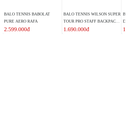
BALO TENNIS BABOLAT
BALO TENNIS WILSON SUPER
BA
PURE AERO RAFA
TOUR PRO STAFF BACKPACK
DN
2.599.000đ
1.690.000đ
1
- Đen
Địa chỉ: 129 Phan Đình Phùng, Phường 17, Quận Phú Nhuận,
TP. Hồ Chí Minh
Điện thoại:
0938 011 909
Email:
thethaophong@gmail.com
Web: www.thethaophong.com
Giờ hoạt động: 8:00 - 20:00 (T2-CN)