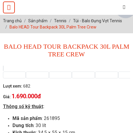
Trang chủ
Sản phẩm
Tennis
Túi - Balo Đựng Vợt Tennis
Balo HEAD Tour Backpack 30L Palm Tree Crew
BALO HEAD TOUR BACKPACK 30L PALM
TREE CREW
Lượt xem:
682
1.690.000đ
Giá:
Thông số kỹ thuật
:
Mã sản phẩm
: 261895
Dung tích
: 30 lít
Kích thước
: 34.5 × 55 × 15 cm